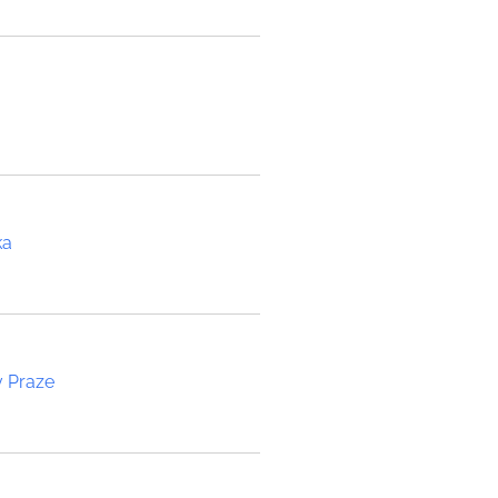
ka
v Praze