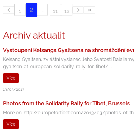
2
1
11
12
Archiv aktualit
Vystoupení Kelsanga Gyaltsena na shromáždění evrop
Kelsang Gyaltsen, zvláštní vyslanec Jeho Svatosti Dalail
gyaltsen-at-european-solidarity-rally-for-tibet/ ...
Více
13/03/2013
Photos from the Solidarity Rally for Tibet, Brussels
More on: http://europefortibet.com/2013/03/photos-of-the-so
Více