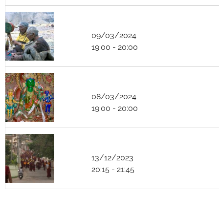
09/03/2024
19:00 - 20:00
08/03/2024
19:00 - 20:00
13/12/2023
20:15 - 21:45