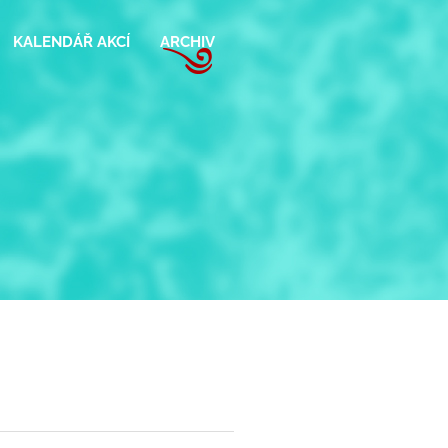
KALENDÁŘ AKCÍ
ARCHIV