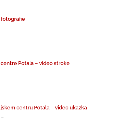
fotografie
 centre Potala – video stroke
jském centru Potala – video ukázka
..