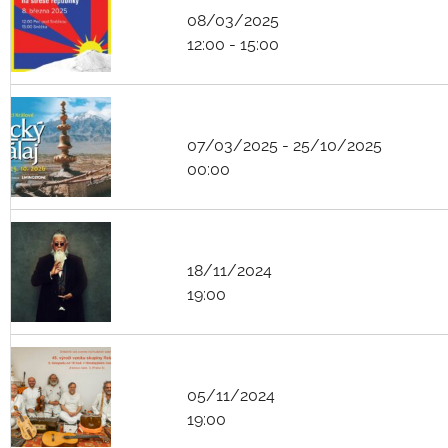
08/03/2025
12:00 - 15:00
07/03/2025 - 25/10/2025
00:00
18/11/2024
19:00
05/11/2024
19:00