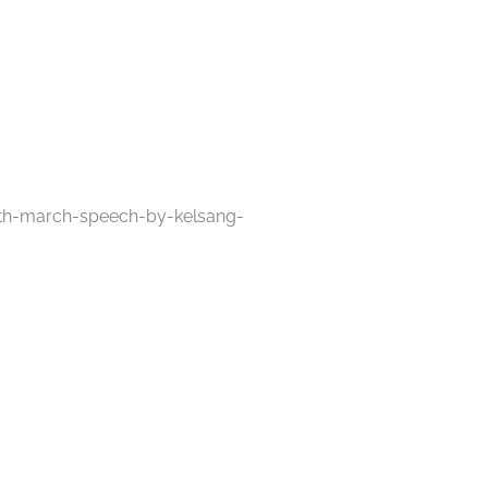
10th-march-speech-by-kelsang-