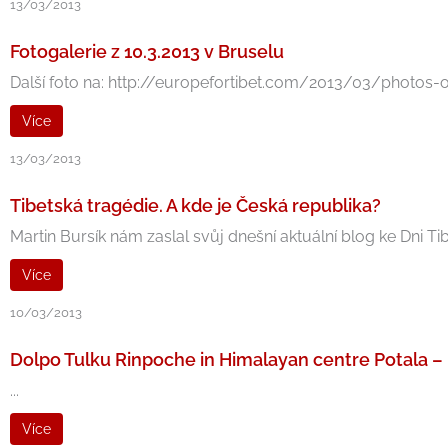
13/03/2013
Fotogalerie z 10.3.2013 v Bruselu
Další foto na: http://europefortibet.com/2013/03/photos-of-t
Více
13/03/2013
Tibetská tragédie. A kde je Česká republika?
Martin Bursík nám zaslal svůj dnešní aktuální blog ke Dni T
Více
10/03/2013
Dolpo Tulku Rinpoche in Himalayan centre Potala 
...
Více