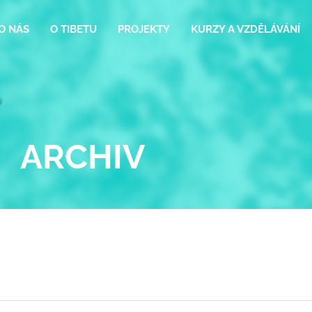
O NÁS
O TIBETU
PROJEKTY
KURZY A VZDĚLÁVÁNÍ
ARCHIV