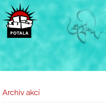
Přeskočit
na
obsah
Archiv akcí