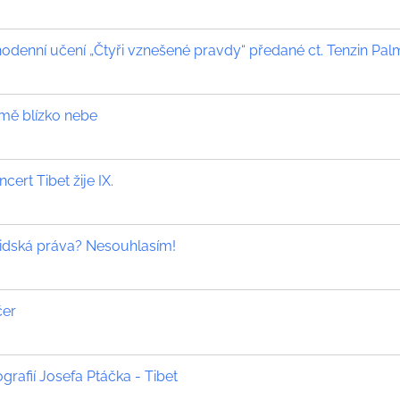
nodenní učení „Čtyři vznešené pravdy“ předané ct. Tenzin Pa
mě blízko nebe
cert Tibet žije IX.
 lidská práva? Nesouhlasím!
čer
grafií Josefa Ptáčka - Tibet