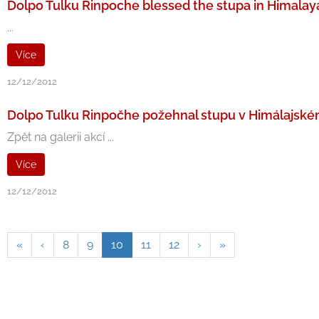
Dolpo Tulku Rinpoche blessed the stupa in Himalay
...
Více
12/12/2012
Dolpo Tulku Rinpočhe požehnal stupu v Himálajské
Zpět na galerii akcí ...
Více
12/12/2012
«
‹
8
9
10
11
12
›
»