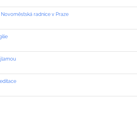
- Novoměstská radnice v Praze
ilie
ajlamou
editace