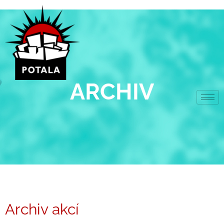
Přeskočit
na
obsah
ARCHIV
Archiv akcí