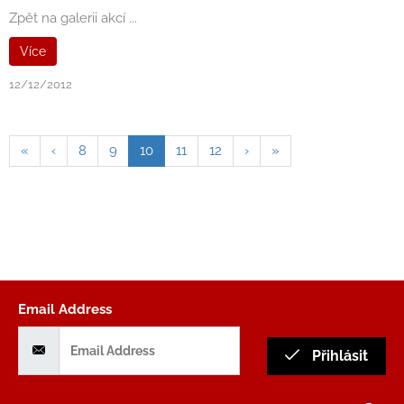
Zpět na galerii akcí ...
Více
12/12/2012
«
‹
8
9
10
11
12
›
»
Email Address
Přihlásit