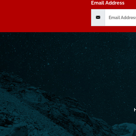
Email Address
H