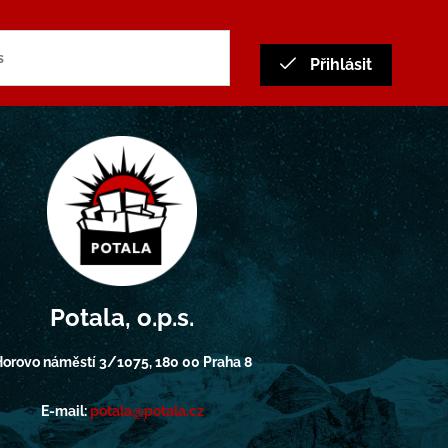
Přihlásit
Potala, o.p.s.
orovo náměstí 3/1075, 180 00 Praha 8
E-mail:
potala@potala.cz