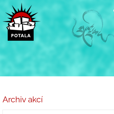
Přeskočit
na
obsah
Archiv akcí