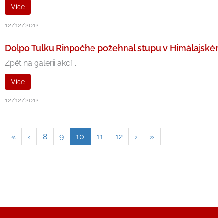
Více
12/12/2012
Dolpo Tulku Rinpočhe požehnal stupu v Himálajské
Zpět na galerii akcí ...
Více
12/12/2012
«
‹
8
9
10
11
12
›
»