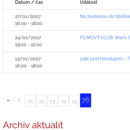
Datum / čas
Událost
27/01/2007
Na zkušenou do tibetsk
16:00 - 18:00
24/01/2007
FILMOVÝ KLUB: Waris Sh
19:00 - 22:00
13/01/2007
Lidé pod Himálajem - 
16:00 - 18:00
76
71
72
73
74
75
Archiv aktualit