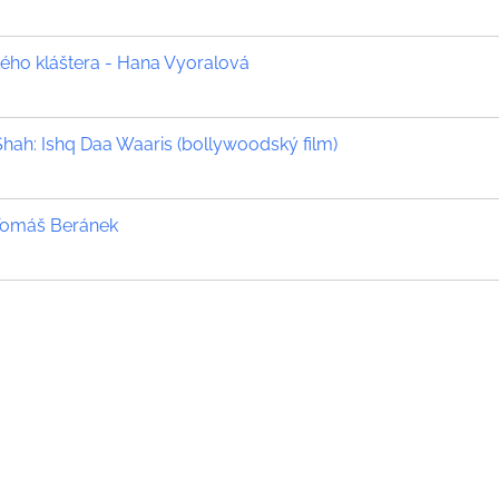
ého kláštera - Hana Vyoralová
ah: Ishq Daa Waaris (bollywoodský film)
Tomáš Beránek