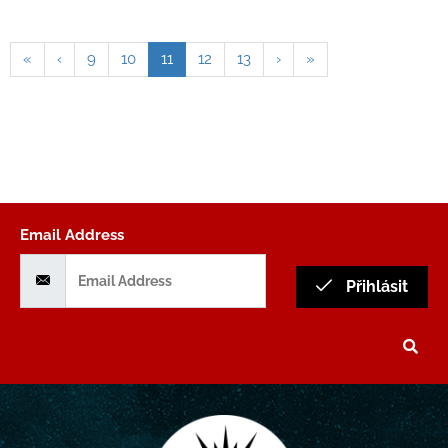
«
‹
9
10
11
12
13
›
»
Email Address
Přihlásit