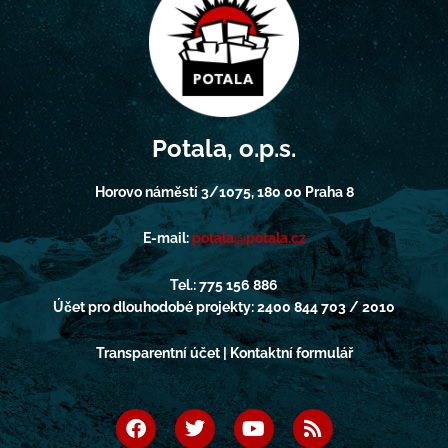
Potala, o.p.s.
Horovo náměstí 3/1075, 180 00 Praha 8
E-mail:
potala@potala.cz
Tel.: 775 156 886
Účet pro dlouhodobé projekty: 2400 844 703 / 2010
Transparentní účet | Kontaktní formulář
F
T
Y
R
a
w
o
s