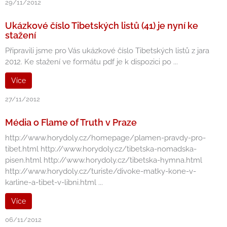
29/11/2012
Ukázkové číslo Tibetských listů (41) je nyní ke
stažení
Připravili jsme pro Vás ukázkové číslo Tibetských listů z jara
2012. Ke stažení ve formátu pdf je k dispozici po ...
Více
27/11/2012
Média o Flame of Truth v Praze
http://www.horydoly.cz/homepage/plamen-pravdy-pro-
tibet.html http://www.horydoly.cz/tibetska-nomadska-
pisen.html http://www.horydoly.cz/tibetska-hymna.html
http://www.horydoly.cz/turiste/divoke-matky-kone-v-
karline-a-tibet-v-libni.html ...
Více
06/11/2012