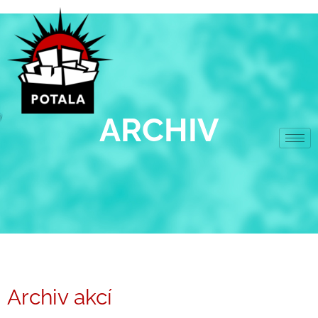
Přeskočit
na
obsah
ARCHIV
Archiv akcí