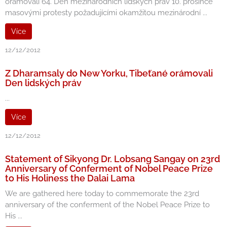
orámovali 64. Den mezinárodních lidských práv 10. prosince
masovými protesty požadujícími okamžitou mezinárodní ...
Více
12/12/2012
Z Dharamsaly do New Yorku, Tibeťané orámovali
Den lidských práv
...
Více
12/12/2012
Statement of Sikyong Dr. Lobsang Sangay on 23rd
Anniversary of Conferment of Nobel Peace Prize
to His Holiness the Dalai Lama
We are gathered here today to commemorate the 23rd
anniversary of the conferment of the Nobel Peace Prize to
His ...