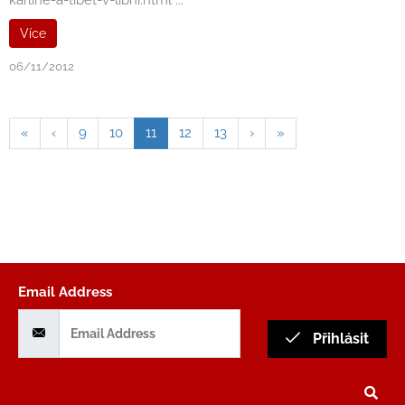
karline-a-tibet-v-libni.html ...
Více
06/11/2012
«
‹
9
10
11
12
13
›
»
Email Address
Přihlásit