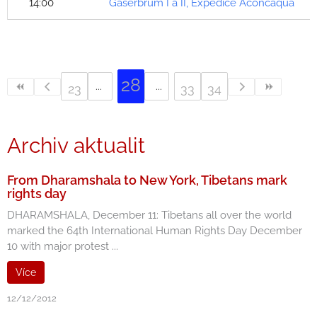
14:00
Gašerbrum I a II, Expedice Aconcaqua
28
23
33
34
Archiv aktualit
From Dharamshala to New York, Tibetans mark
rights day
DHARAMSHALA, December 11: Tibetans all over the world
marked the 64th International Human Rights Day December
10 with major protest ...
Více
12/12/2012