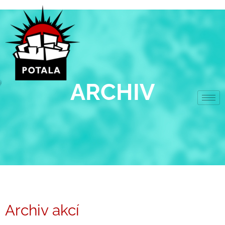
Přeskočit
na
obsah
ARCHIV
Archiv akcí