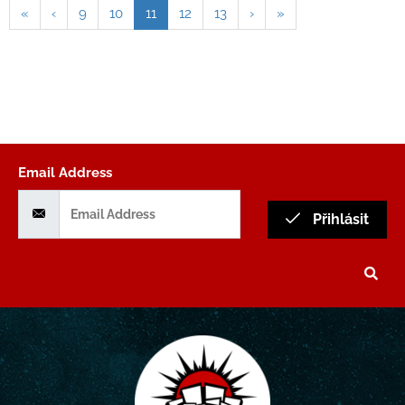
«
‹
9
10
11
12
13
›
»
Email Address
Přihlásit