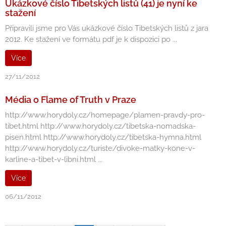
Ukázkové číslo Tibetských listů (41) je nyní ke
stažení
Připravili jsme pro Vás ukázkové číslo Tibetských listů z jara
2012. Ke stažení ve formátu pdf je k dispozici po ...
Více
27/11/2012
Média o Flame of Truth v Praze
http://www.horydoly.cz/homepage/plamen-pravdy-pro-
tibet.html http://www.horydoly.cz/tibetska-nomadska-
pisen.html http://www.horydoly.cz/tibetska-hymna.html
http://www.horydoly.cz/turiste/divoke-matky-kone-v-
karline-a-tibet-v-libni.html ...
Více
06/11/2012