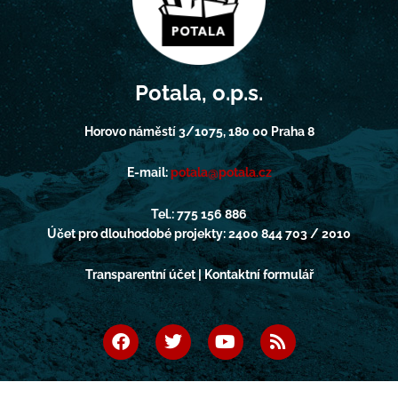
Potala, o.p.s.
Horovo náměstí 3/1075, 180 00 Praha 8
E-mail:
potala@potala.cz
Tel.: 775 156 886
Účet pro dlouhodobé projekty: 2400 844 703 / 2010
Transparentní účet | Kontaktní formulář
F
T
Y
R
a
w
o
s
c
i
u
s
e
t
t