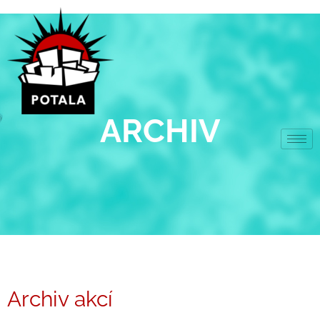
Přeskočit
na
obsah
ARCHIV
Archiv akcí