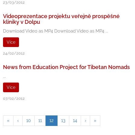
23/03/2012
Videoprezentace projektu veřejně prospěšné
kliniky v Dolpu
Download Video as MP4 Download Video as MP4 ...
Více
24/02/2012
News from Education Project for Tibetan Nomads
...
Více
07/02/2012
«
‹
10
11
12
13
14
›
»