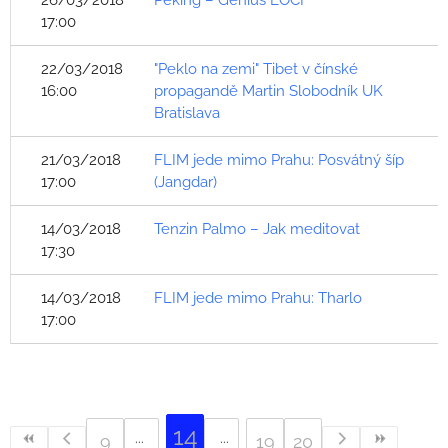
26/03/2018
Peking – Genius LOCI
17:00
22/03/2018
"Peklo na zemi" Tibet v čínské
16:00
propagandě Martin Slobodník UK
Bratislava
21/03/2018
FLIM jede mimo Prahu: Posvátný šíp
17:00
(Jangdar)
14/03/2018
Tenzin Palmo – Jak meditovat
17:30
14/03/2018
FLIM jede mimo Prahu: Tharlo
17:00
14
9
19
20