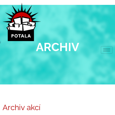
Přeskočit
na
obsah
ARCHIV
Archiv akcí