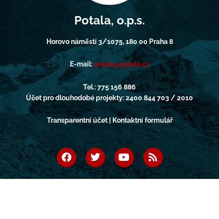
Potala, o.p.s.
Horovo náměstí 3/1075, 180 00 Praha 8
E-mail:
potala@potala.cz
Tel.: 775 156 886
Účet pro dlouhodobé projekty: 2400 844 703 / 2010
Transparentní účet | Kontaktní formulář
F
T
Y
R
a
w
o
s
c
i
u
s
e
t
t
b
t
u
o
e
b
o
r
e