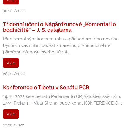
30/12/2022
Třídenní učení o Nágárdžunově „Komentáři o
bódhičittě“ – J. S. dalajlama
Před samotným koncem roku a příchodem toho nového
bychom vás chtěli pozvat k našemu prvnímu on-line
přímému přenosu živého učení ...
Více
28/12/2022
Konference o Tibetu v Senátu PČR
14. 11. 2022 se v Senátu Parlamentu ČR, Valdštejnské nám.
17/4, Praha 1 – Malá Strana, bude konat KONFERENCE O ...
Více
10/11/2022