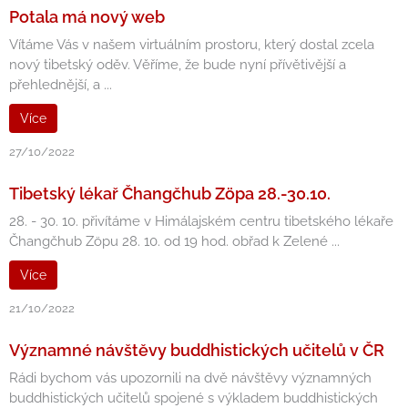
Potala má nový web
Vítáme Vás v našem virtuálním prostoru, který dostal zcela
nový tibetský oděv. Věříme, že bude nyní přívětivější a
přehlednější, a ...
Více
27/10/2022
Tibetský lékař Čhangčhub Zöpa 28.-30.10.
28. - 30. 10. přivítáme v Himálajském centru tibetského lékaře
Čhangčhub Zöpu 28. 10. od 19 hod. obřad k Zelené ...
Více
21/10/2022
Významné návštěvy buddhistických učitelů v ČR
Rádi bychom vás upozornili na dvě návštěvy významných
buddhistických učitelů spojené s výkladem buddhistických