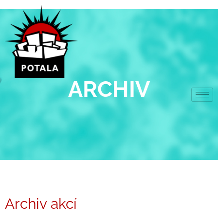
Přeskočit
na
obsah
ARCHIV
Archiv akcí