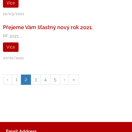
Více
10/03/2021
Přejeme Vám šťastný nový rok 2021.
PF 2021 ...
Více
07/01/2021
‹
1
2
3
4
5
›
»
Email Address