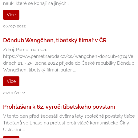
nauk, které se konají na jiných ...
Více
06/07/2022
Döndub Wangčhen, tibetský filmař v ČR
Zdroj: Paměť národa:
https://www.pametnaroda.cz/cs/wangchen-dondub-1974 Ve
dnech 21. - 25. ledna 2022 přijede do České republiky Döndub
Wangčhen, tibetský filmař, autor ...
Více
21/01/2022
Prohlášení k 62. výročí tibetského povstání
V tento den před šedesáti dvěma lety společně povstaly tisíce
Tibeťanů ve Lhase na protest proti vládě komunistické Číny.
Ústřední ...