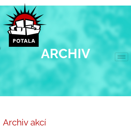
Přeskočit
na
obsah
ARCHIV
Archiv akcí