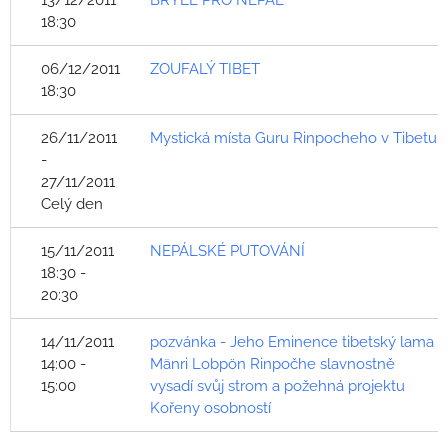
13/12/2011
BRÝLE PRO NEPÁL
18:30
06/12/2011
ZOUFALÝ TIBET
18:30
26/11/2011
Mystická místa Guru Rinpocheho v Tibetu
-
27/11/2011
Celý den
15/11/2011
NEPÁLSKÉ PUTOVÁNÍ
18:30 -
20:30
14/11/2011
pozvánka - Jeho Eminence tibetský lama
14:00 -
Mänri Lobpön Rinpočhe slavnostně
15:00
vysadí svůj strom a požehná projektu
Kořeny osobností