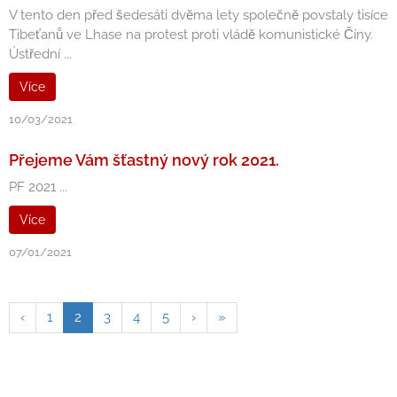
V tento den před šedesáti dvěma lety společně povstaly tisíce
Tibeťanů ve Lhase na protest proti vládě komunistické Číny.
Ústřední ...
Více
10/03/2021
Přejeme Vám šťastný nový rok 2021.
PF 2021 ...
Více
07/01/2021
‹
1
2
3
4
5
›
»