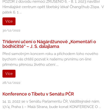
POZOR z důvodu nemoci ZRUŠENO 6. - 8. 1. 2023 navštíví
Himálajské centrum opět tibetský lékař Čhangčhub Zöpa. V
pátek 6. 1 ...
Více
30/12/2022
Třídenní učení o Nágárdžunově „Komentáři o
bódhičittě“ – J. S. dalajlama
Před samotným koncem roku a příchodem toho nového
bychom vás chtěli pozvat k našemu prvnímu on-line
přímému přenosu živého učení ...
Více
28/12/2022
Konference o Tibetu v Senátu PČR
14. 11. 2022 se v Senátu Parlamentu ČR, Valdštejnské nám.
17/4, Praha 1 – Malá Strana, bude konat KONFERENCE O ...