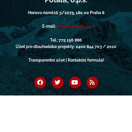
Horovo náměstí 3/1075, 180 00 Praha 8
E-mail:
potala@potala.cz
Tel.: 775 156 886
Účet pro dlouhodobé projekty: 2400 844 703 / 2010
Transparentní účet | Kontaktní formulář
F
T
Y
R
a
w
o
s
c
i
u
s
e
t
t
b
t
u
o
e
b
o
r
e
k