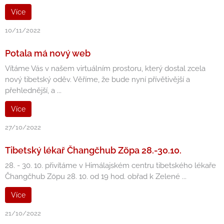
Více
10/11/2022
Potala má nový web
Vítáme Vás v našem virtuálním prostoru, který dostal zcela
nový tibetský oděv. Věříme, že bude nyní přívětivější a
přehlednější, a ...
Více
27/10/2022
Tibetský lékař Čhangčhub Zöpa 28.-30.10.
28. - 30. 10. přivítáme v Himálajském centru tibetského lékaře
Čhangčhub Zöpu 28. 10. od 19 hod. obřad k Zelené ...
Více
21/10/2022