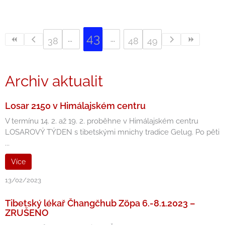
43
38
48
49
Archiv aktualit
Losar 2150 v Himálajském centru
V termínu 14. 2. až 19. 2. proběhne v Himálajském centru
LOSAROVÝ TÝDEN s tibetskými mnichy tradice Gelug. Po pěti
...
Více
13/02/2023
Tibetský lékař Čhangčhub Zöpa 6.-8.1.2023 –
ZRUŠENO