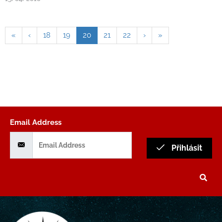
«
‹
18
19
20
21
22
›
»
Email Address
Přihlásit