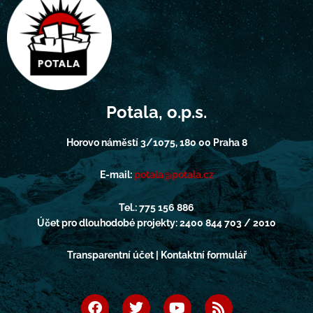
Potala, o.p.s.
Horovo náměstí 3/1075, 180 00 Praha 8
E-mail:
potala@potala.cz
Tel.: 775 156 886
Účet pro dlouhodobé projekty: 2400 844 703 / 2010
Transparentní účet | Kontaktní formulář
F
T
Y
R