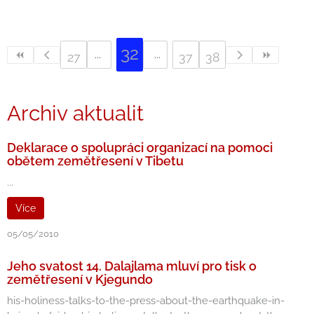
32
27
37
38
Archiv aktualit
Deklarace o spolupráci organizací na pomoci
obětem zemětřesení v Tibetu
...
Více
05/05/2010
Jeho svatost 14. Dalajlama mluví pro tisk o
zemětřesení v Kjegundo
his-holiness-talks-to-the-press-about-the-earthquake-in-