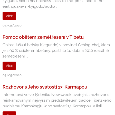
kyigudo/video his-holiness-talks-to-the-press-about-the-
earthquake-in-kyigudo/audio ...
Více
04/05/2010
Pomoc obětem zemětřesení v Tibetu
Oblast Jušu (tibetsky Kjegundo) v provincii Čching-chaj, která
je z 90 % osídlená Tibeťany, postihlo 14. dubna 2010 rozsáhlé
zemětřesení ...
Více
03/05/2010
Rozhovor s Jeho svatostí 17. Karmapou
Internetová verze týdeníku Newsweek uveřejnila rozhovor s
reinkarnovaným nejvyšším představitelem tradice Tibetského
budhismu Karmakagjü Jeho svatostí 17. Karmapou. V linii ...