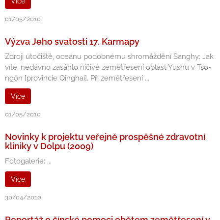
Více
01/05/2010
Výzva Jeho svatosti 17. Karmapy
Zdroji útočiště, oceánu podobnému shromáždění Sanghy: Jak
víte, nedávno zasáhlo ničivé zemětřesení oblast Yushu v Tso-
ngön [provincie Qinghai]. Při zemětřesení ...
Více
01/05/2010
Novinky k projektu veřejně prospěšné zdravotní
kliniky v Dolpu (2009)
Fotogalerie: ...
Více
30/04/2010
Reportáž o čínské pomoci obětem zemětřesení v