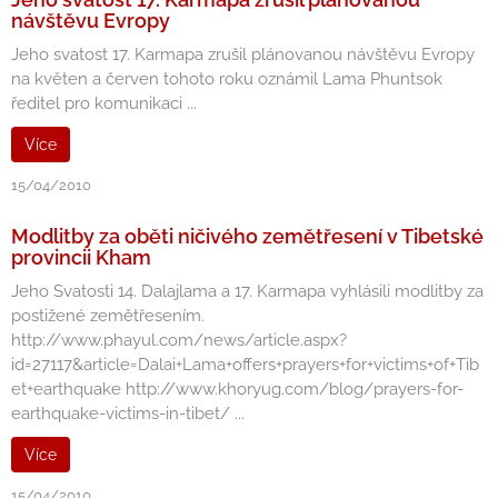
návštěvu Evropy
Jeho svatost 17. Karmapa zrušil plánovanou návštěvu Evropy
na květen a červen tohoto roku oznámil Lama Phuntsok
ředitel pro komunikaci ...
Více
15/04/2010
Modlitby za oběti ničivého zemětřesení v Tibetské
provincii Kham
Jeho Svatosti 14. Dalajlama a 17. Karmapa vyhlásili modlitby za
postižené zemětřesením.
http://www.phayul.com/news/article.aspx?
id=27117&article=Dalai+Lama+offers+prayers+for+victims+of+Tib
et+earthquake http://www.khoryug.com/blog/prayers-for-
earthquake-victims-in-tibet/ ...
Více
15/04/2010