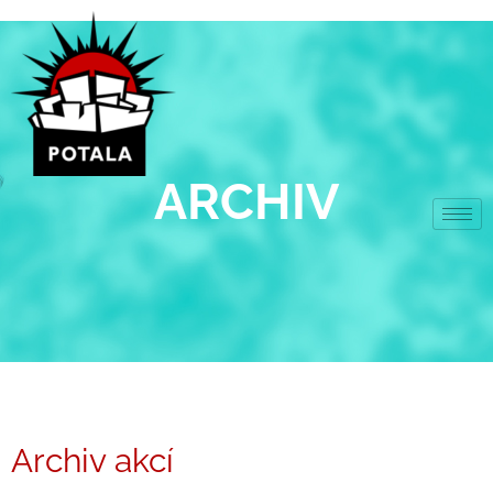
Přeskočit
na
obsah
ARCHIV
Archiv akcí