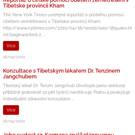
Tibetské provincii Kham
The New York Times uveřejnil reportáž o průběhu pomoci
obětem zemětřesení v Tibetské provinci Kham.
http://www.nytimes.com/2010/04/18/world/asia/18quake.ht
ml?pagewanted=2 ...
Více
18/04/2010
Konzultace s Tibetským lékařem Dr. Tenzinem
Jangchubem
Tibetský lékař Dr. Tenzin Jangchub (životopis pana doktora)
přibližně jedenkrát za pět týdnů navštěvuje Prahu a poskytuje
individuální zdravotní konzultace ...
Více
16/04/2010
Jeho svatost 17. Karmapa zrušil plánovanou