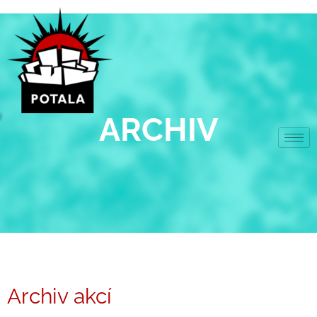
Přeskočit
na
obsah
ARCHIV
Archiv akcí