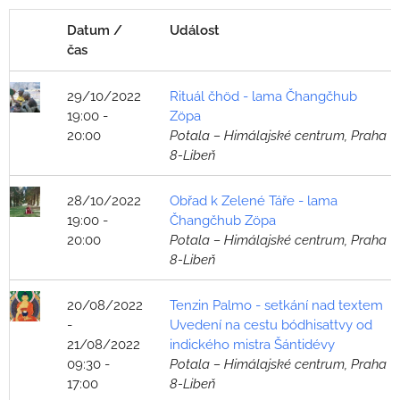
Datum /
Událost
čas
29/10/2022
Rituál čhöd - lama Čhangčhub
19:00 -
Zöpa
20:00
Potala – Himálajské centrum, Praha
8-Libeň
28/10/2022
Obřad k Zelené Táře - lama
19:00 -
Čhangčhub Zöpa
20:00
Potala – Himálajské centrum, Praha
8-Libeň
20/08/2022
Tenzin Palmo - setkání nad textem
-
Uvedení na cestu bódhisattvy od
21/08/2022
indického mistra Šántidévy
09:30 -
Potala – Himálajské centrum, Praha
17:00
8-Libeň