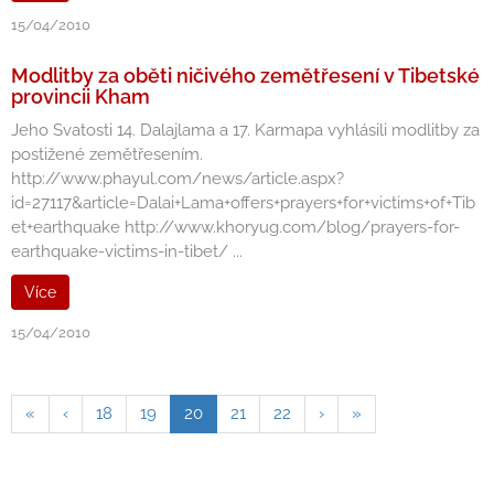
15/04/2010
Modlitby za oběti ničivého zemětřesení v Tibetské
provincii Kham
Jeho Svatosti 14. Dalajlama a 17. Karmapa vyhlásili modlitby za
postižené zemětřesením.
http://www.phayul.com/news/article.aspx?
id=27117&article=Dalai+Lama+offers+prayers+for+victims+of+Tib
et+earthquake http://www.khoryug.com/blog/prayers-for-
earthquake-victims-in-tibet/ ...
Více
15/04/2010
«
‹
18
19
20
21
22
›
»