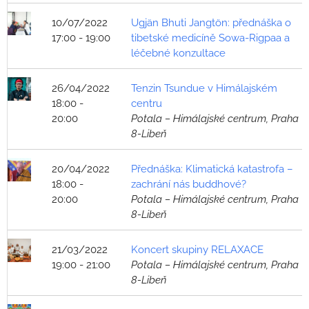
10/07/2022
Ugjän Bhuti Jangtön: přednáška o
17:00 - 19:00
tibetské medicíně Sowa-Rigpaa a
léčebné konzultace
26/04/2022
Tenzin Tsundue v Himálajském
18:00 -
centru
20:00
Potala – Himálajské centrum, Praha
8-Libeň
20/04/2022
Přednáška: Klimatická katastrofa –
18:00 -
zachrání nás buddhové?
20:00
Potala – Himálajské centrum, Praha
8-Libeň
21/03/2022
Koncert skupiny RELAXACE
19:00 - 21:00
Potala – Himálajské centrum, Praha
8-Libeň