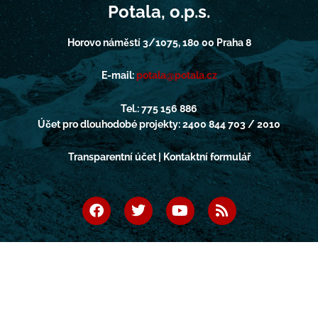
Potala, o.p.s.
Horovo náměstí 3/1075, 180 00 Praha 8
E-mail:
potala@potala.cz
Tel.: 775 156 886
Účet pro dlouhodobé projekty: 2400 844 703 / 2010
Transparentní účet | Kontaktní formulář
F
T
Y
R
a
w
o
s
c
i
u
s
e
t
t
b
t
u
o
e
b
o
r
e
k