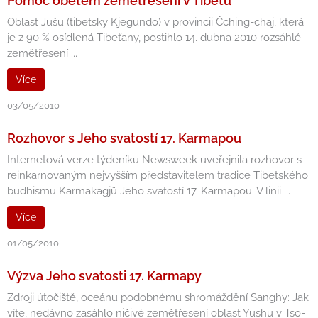
Pomoc obětem zemětřesení v Tibetu
Oblast Jušu (tibetsky Kjegundo) v provincii Čching-chaj, která
je z 90 % osídlená Tibeťany, postihlo 14. dubna 2010 rozsáhlé
zemětřesení ...
Více
03/05/2010
Rozhovor s Jeho svatostí 17. Karmapou
Internetová verze týdeníku Newsweek uveřejnila rozhovor s
reinkarnovaným nejvyšším představitelem tradice Tibetského
budhismu Karmakagjü Jeho svatostí 17. Karmapou. V linii ...
Více
01/05/2010
Výzva Jeho svatosti 17. Karmapy
Zdroji útočiště, oceánu podobnému shromáždění Sanghy: Jak
víte, nedávno zasáhlo ničivé zemětřesení oblast Yushu v Tso-