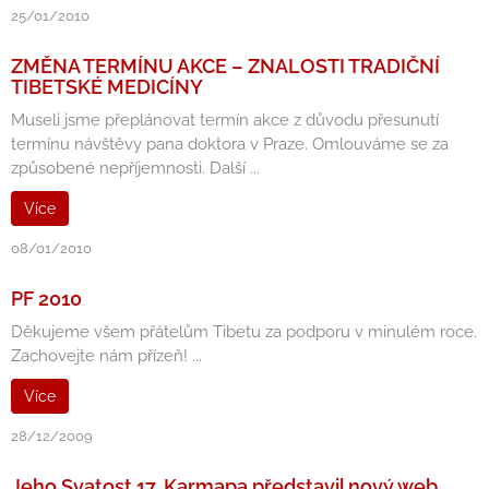
25/01/2010
ZMĚNA TERMÍNU AKCE – ZNALOSTI TRADIČNÍ
TIBETSKÉ MEDICÍNY
Museli jsme přeplánovat termín akce z důvodu přesunutí
termínu návštěvy pana doktora v Praze. Omlouváme se za
způsobené nepříjemnosti. Další ...
Více
08/01/2010
PF 2010
Děkujeme všem přátelům Tibetu za podporu v minulém roce.
Zachovejte nám přízeň! ...
Více
28/12/2009
Jeho Svatost 17. Karmapa představil nový web