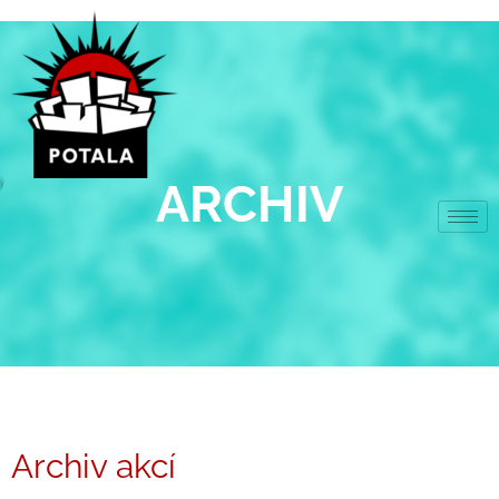
Přeskočit
na
obsah
ARCHIV
Archiv akcí