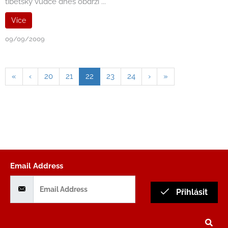
tibetský vůdce dnes obdrží ...
Více
09/09/2009
«
‹
20
21
22
23
24
›
»
Email Address
Přihlásit