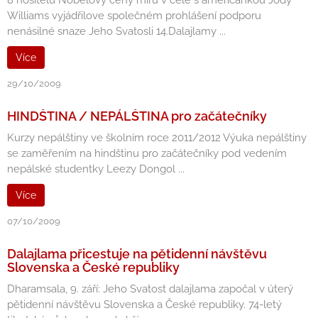
8 nositelů Nobelovy ceny míru v čele s američankou Jody
Williams vyjádřilove společném prohlášení podporu
nenásilné snaze Jeho Svatosli 14.Dalajlamy ...
Více
29/10/2009
HINDŠTINA / NEPÁLŠTINA pro začátečníky
Kurzy nepálštiny ve školním roce 2011/2012 Výuka nepálštiny
se zaměřením na hindštinu pro začátečníky pod vedením
nepálské studentky Leezy Dongol ...
Více
07/10/2009
Dalajlama přicestuje na pětidenní návštěvu
Slovenska a České republiky
Dharamsala, 9. září: Jeho Svatost dalajlama započal v úterý
pětidenní návštěvu Slovenska a České republiky. 74-letý