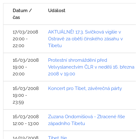
Datum /
Událost
čas
17/03/2008
AKTUÁLNĚ! 17.3. Svíčková vigilie v
20:00 -
Ostravě za oběti čínského zásahu v
22:00
Tibetu
16/03/2008
Protestní shromáždění před
19:00 -
Velvyslanectvím ČLR v neděli 16. března
20:00
2008 v 19:00
16/03/2008
Koncert pro Tibet, závěrečná párty
19:00 -
23:59
16/03/2008
Zuzana Ondomišiová - Ztracené říše
12:00 - 13:00
západního Tibetu
14/03/2008
Tibet žije