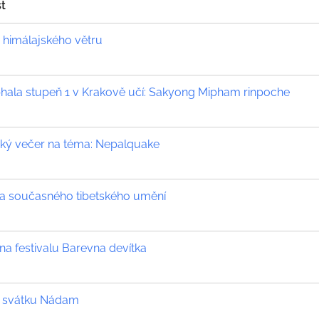
t
 himálajského větru
ala stupeň 1 v Krakově učí: Sakyong Mipham rinpoche
ký večer na téma: Nepalquake
a současného tibetského umění
na festivalu Barevna devítka
 svátku Nádam