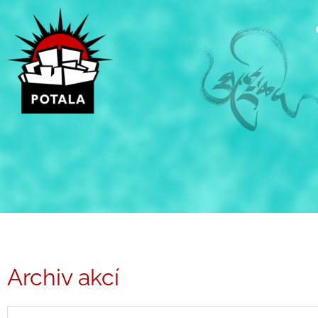
Přeskočit
na
obsah
Archiv akcí