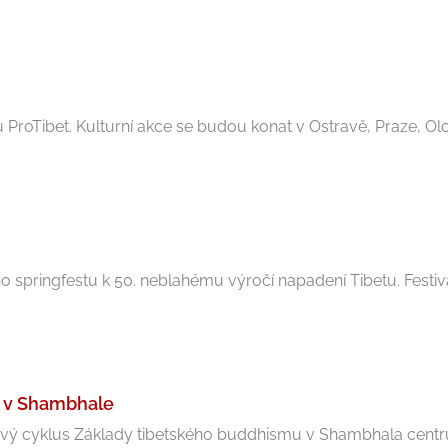
 ProTibet. Kulturní akce se budou konat v Ostravě, Praze, Olo
o springfestu k 50. neblahému výročí napadení Tibetu. Festiva
u v Shambhale
 cyklus Základy tibetského buddhismu v Shambhala centru V