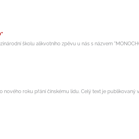
D“
zinárodní školu alikvotního zpěvu u nás s názvem "MONOCHORD"
o nového roku přání čínskému lidu. Celý text je publikovaný v a