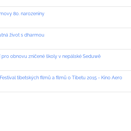
amovy 80. narozeniny
utná život s dharmou
í pro obnovu zničené školy v nepálské Seduwě
Festival tibetských filmů a filmů o Tibetu 2015 - Kino Aero