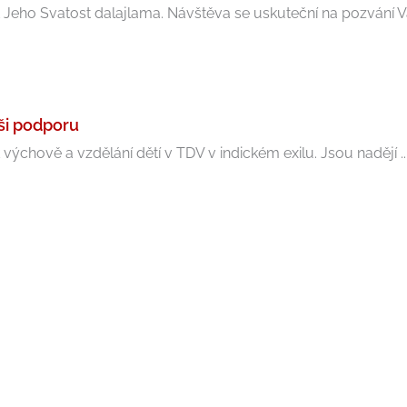
 Jeho Svatost dalajlama. Návštěva se uskuteční na pozvání Vá
aši podporu
výchově a vzdělání dětí v TDV v indickém exilu. Jsou nadějí ..