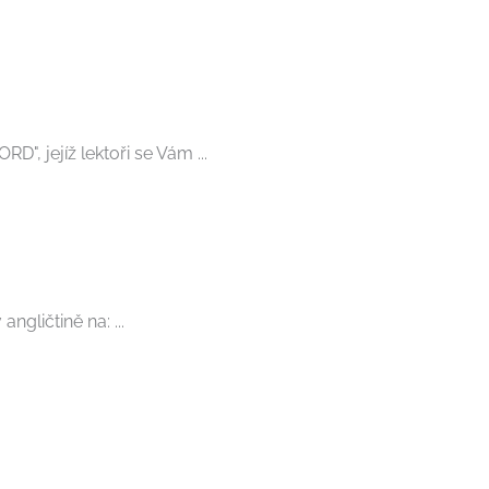
, jejíž lektoři se Vám ...
ngličtině na: ...