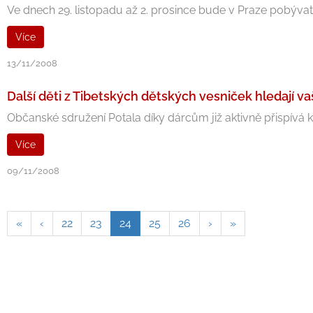
Ve dnech 29. listopadu až 2. prosince bude v Praze pobývat
Více
13/11/2008
Další děti z Tibetských dětských vesniček hledají v
Občanské sdružení Potala díky dárcům již aktivně přispívá k 
Více
09/11/2008
«
‹
22
23
24
25
26
›
»