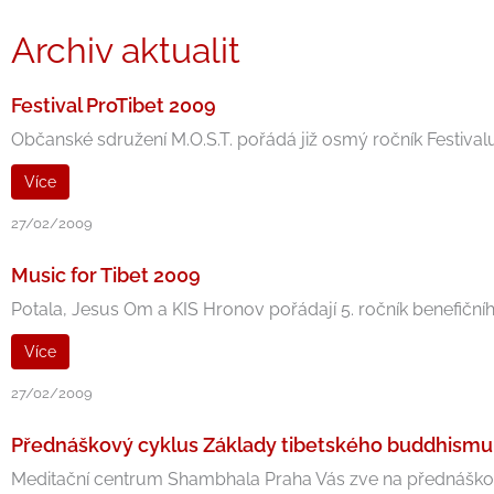
Archiv aktualit
Festival ProTibet 2009
Občanské sdružení M.O.S.T. pořádá již osmý ročník Festivalu
Více
27/02/2009
Music for Tibet 2009
Potala, Jesus Om a KIS Hronov pořádají 5. ročník benefičníh
Více
27/02/2009
Přednáškový cyklus Základy tibetského buddhism
Meditační centrum Shambhala Praha Vás zve na přednáškový