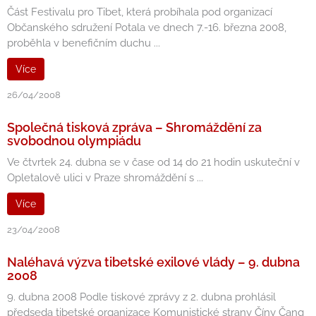
Část Festivalu pro Tibet, která probíhala pod organizací
Občanského sdružení Potala ve dnech 7.-16. března 2008,
proběhla v benefičním duchu ...
Více
26/04/2008
Společná tisková zpráva – Shromáždění za
svobodnou olympiádu
Ve čtvrtek 24. dubna se v čase od 14 do 21 hodin uskuteční v
Opletalově ulici v Praze shromáždění s ...
Více
23/04/2008
Naléhavá výzva tibetské exilové vlády – 9. dubna
2008
9. dubna 2008 Podle tiskové zprávy z 2. dubna prohlásil
předseda tibetské organizace Komunistické strany Číny Čang