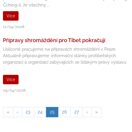
Čching-li, že všechny ...
Více
11/04/2008
Přípravy shromáždění pro Tibet pokračují
Usilovně pracujeme na přípravách shromáždění v Praze.
Aktuálně připravujeme: informační stánky protibetských
organizací a organizací zabývajících se lidskými právy výstavu
...
Více
09/04/2008
«
‹
23
24
25
26
27
›
»