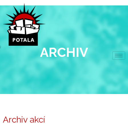
Přeskočit
na
obsah
ARCHIV
Archiv akcí