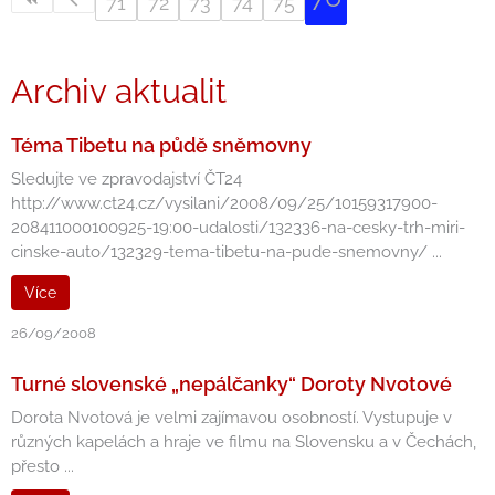
71
72
73
74
75
Archiv aktualit
Téma Tibetu na půdě sněmovny
Sledujte ve zpravodajství ČT24
http://www.ct24.cz/vysilani/2008/09/25/10159317900-
208411000100925-19:00-udalosti/132336-na-cesky-trh-miri-
cinske-auto/132329-tema-tibetu-na-pude-snemovny/ ...
Více
26/09/2008
Turné slovenské „nepálčanky“ Doroty Nvotové
Dorota Nvotová je velmi zajímavou osobností. Vystupuje v
různých kapelách a hraje ve filmu na Slovensku a v Čechách,
přesto ...