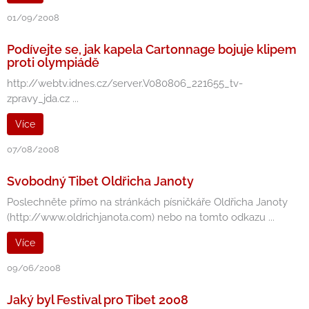
01/09/2008
Podívejte se, jak kapela Cartonnage bojuje klipem
proti olympiádě
http://webtv.idnes.cz/server.V080806_221655_tv-
zpravy_jda.cz ...
Více
07/08/2008
Svobodný Tibet Oldřicha Janoty
Poslechněte přímo na stránkách písničkáře Oldřicha Janoty
(http://www.oldrichjanota.com) nebo na tomto odkazu ...
Více
09/06/2008
Jaký byl Festival pro Tibet 2008