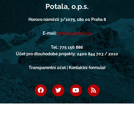
Potala, o.p.s.
Horovo náměstí 3/1075, 180 00 Praha 8
E-mail:
potala@potala.cz
Tel.: 775 156 886
Účet pro dlouhodobé projekty: 2400 844 703 / 2010
Transparentní účet | Kontaktní formulář
F
T
Y
R
a
w
o
s
c
i
u
s
e
t
t
b
t
u
o
e
b
o
r
e
k