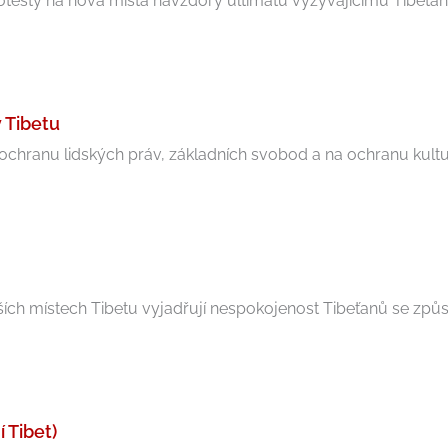
rotesty na nová místa navzdory ultimátu vyzývajícímu Tibeťany,
v Tibetu
ochranu lidských práv, základních svobod a na ochranu kulturn
ších místech Tibetu vyjadřují nespokojenost Tibeťanů se způ
 Tibet)