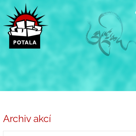
Přeskočit
na
obsah
Archiv akcí