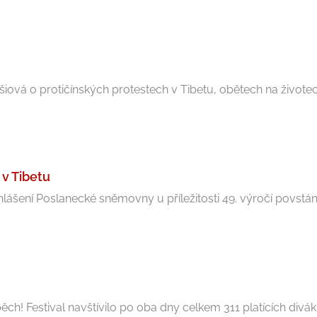
iová o protičínských protestech v Tibetu, obětech na životech
 v Tibetu
šení Poslanecké sněmovny u příležitosti 49. výročí povstání v
ch! Festival navštívilo po oba dny celkem 311 platících diváků