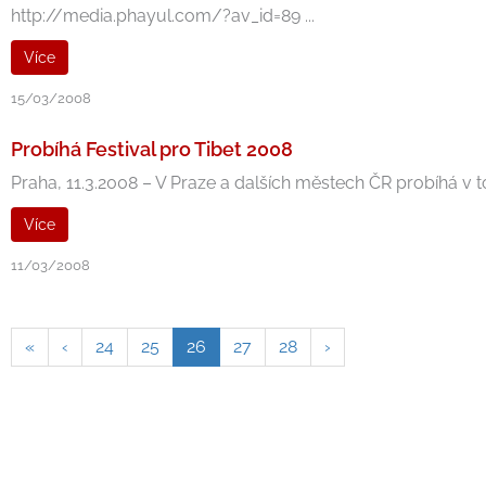
http://media.phayul.com/?av_id=89 ...
Více
15/03/2008
Probíhá Festival pro Tibet 2008
Praha, 11.3.2008 – V Praze a dalších městech ČR probíhá v 
Více
11/03/2008
«
‹
24
25
26
27
28
›