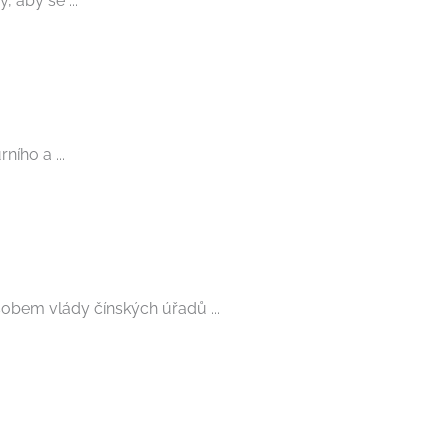
 aby se ...
ího a ...
sobem vlády čínských úřadů ...