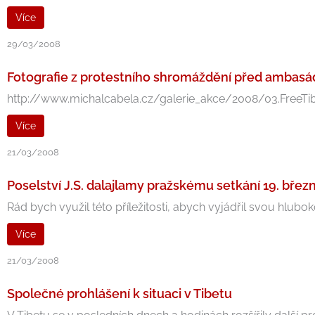
Více
29/03/2008
Fotografie z protestního shromáždění před ambasá
http://www.michalcabela.cz/galerie_akce/2008/03.FreeTibe
Více
21/03/2008
Poselství J.S. dalajlamy pražskému setkání 19. břez
Rád bych využil této příležitosti, abych vyjádřil svou hlubok
Více
21/03/2008
Společné prohlášení k situaci v Tibetu