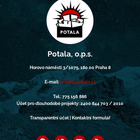
Potala, o.p.s.
Horovo náměstí 3/1075, 180 00 Praha 8
E-mail:
potala@potala.cz
Tel.: 775 156 886
Účet pro dlouhodobé projekty: 2400 844 703 / 2010
Transparentní účet | Kontaktní formulář
F
T
Y
R