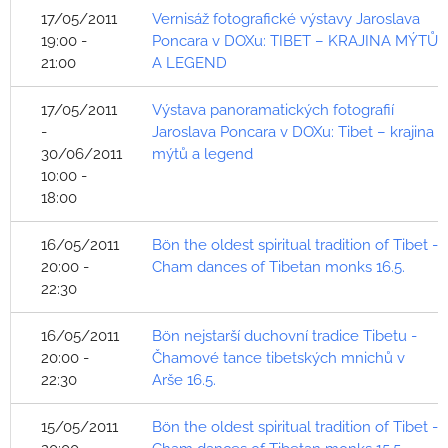
17/05/2011
Vernisáž fotografické výstavy Jaroslava
19:00 -
Poncara v DOXu: TIBET – KRAJINA MÝTŮ
21:00
A LEGEND
17/05/2011
Výstava panoramatických fotografií
-
Jaroslava Poncara v DOXu: Tibet – krajina
30/06/2011
mýtů a legend
10:00 -
18:00
16/05/2011
Bön the oldest spiritual tradition of Tibet -
20:00 -
Cham dances of Tibetan monks 16.5.
22:30
16/05/2011
Bön nejstarší duchovní tradice Tibetu -
20:00 -
Čhamové tance tibetských mnichů v
22:30
Arše 16.5.
15/05/2011
Bön the oldest spiritual tradition of Tibet -