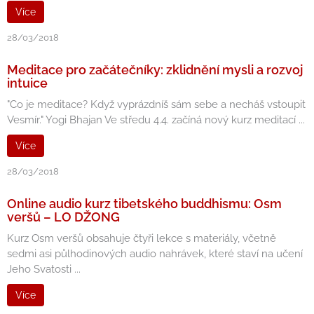
Více
28/03/2018
Meditace pro začátečníky: zklidnění mysli a rozvoj
intuice
"Co je meditace? Když vyprázdníš sám sebe a necháš vstoupit
Vesmír." Yogi Bhajan Ve středu 4.4. začíná nový kurz meditací ...
Více
28/03/2018
Online audio kurz tibetského buddhismu: Osm
veršů – LO DŽONG
Kurz Osm veršů obsahuje čtyři lekce s materiály, včetně
sedmi asi půlhodinových audio nahrávek, které staví na učení
Jeho Svatosti ...
Více