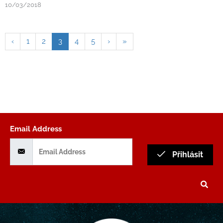
10/03/2018
‹
1
2
3
4
5
›
»
Email Address
Přihlásit