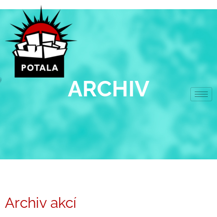
Přeskočit
na
obsah
ARCHIV
Archiv akcí