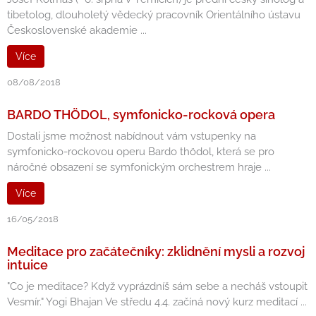
tibetolog, dlouholetý vědecký pracovník Orientálního ústavu
Československé akademie ...
Více
08/08/2018
BARDO THÖDOL, symfonicko-rocková opera
Dostali jsme možnost nabídnout vám vstupenky na
symfonicko-rockovou operu Bardo thödol, která se pro
náročné obsazení se symfonickým orchestrem hraje ...
Více
16/05/2018
Meditace pro začátečníky: zklidnění mysli a rozvoj
intuice
"Co je meditace? Když vyprázdníš sám sebe a necháš vstoupit
Vesmír." Yogi Bhajan Ve středu 4.4. začíná nový kurz meditací ...