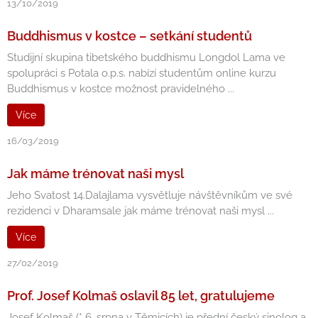
13/10/2019
Buddhismus v kostce – setkání studentů
Studijní skupina tibetského buddhismu Longdol Lama ve
spolupráci s Potala o.p.s. nabízí studentům online kurzu
Buddhismus v kostce možnost pravidelného ...
Více
16/03/2019
Jak máme trénovat naši mysl
Jeho Svatost 14.Dalajlama vysvětluje návštěvníkům ve své
rezidenci v Dharamsale jak máme trénovat naši mysl ...
Více
27/02/2019
Prof. Josef Kolmaš oslavil 85 let, gratulujeme
Josef Kolmaš (* 6. srpna v Těmicích) je přední český sinolog a