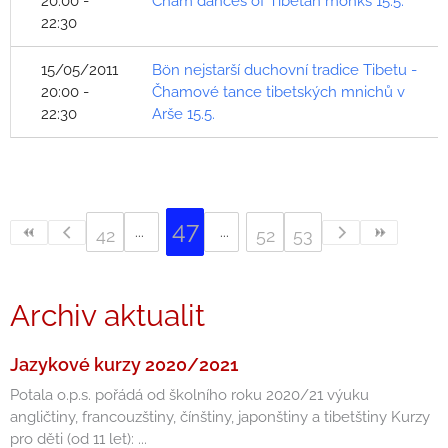
20:00 -
Cham dances of Tibetan monks 15.5.
22:30
15/05/2011
Bön nejstarší duchovní tradice Tibetu -
20:00 -
Čhamové tance tibetských mnichů v
22:30
Arše 15.5.
47
42
52
53
Archiv aktualit
Jazykové kurzy 2020/2021
Potala o.p.s. pořádá od školního roku 2020/21 výuku
angličtiny, francouzštiny, čínštiny, japonštiny a tibetštiny Kurzy
pro děti (od 11 let): ...