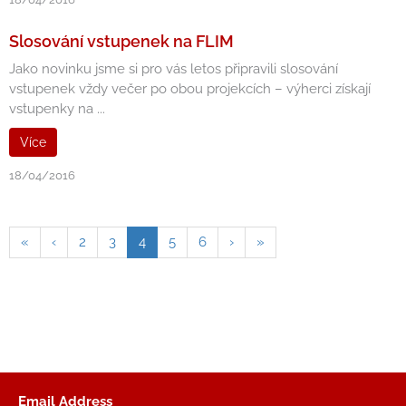
Slosování vstupenek na FLIM
Jako novinku jsme si pro vás letos připravili slosování
vstupenek vždy večer po obou projekcích – výherci získají
vstupenky na ...
Více
18/04/2016
«
‹
2
3
4
5
6
›
»
Email Address