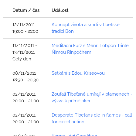
Datum / čas
Událost
12/11/2011
Koncept života a smrti v tibetské
19:00 - 21:00
tradici Bön
11/11/2011 -
Meditační kurz s Menri Löbpon Trinle
13/11/2011
Ňimou Rinpočhem
Celý den
08/11/2011
Setkání s Edou Kriseovou
18:30 - 20:30
02/11/2011
Zoufalí Tibeťané umírají v plamenech -
20:00 - 21:00
výzva k přímé akci
02/11/2011
Desperate Tibetans die in flames - call
20:00 - 21:00
for direct action