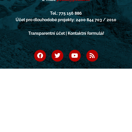
Tel.: 775 156 886
Účet pro dlouhodobé projekty: 2400 844 703 / 2010
Transparentní účet | Kontaktní formulář
F
T
Y
R
a
w
o
s
c
i
u
s
e
t
t
b
t
u
o
e
b
o
r
e
k