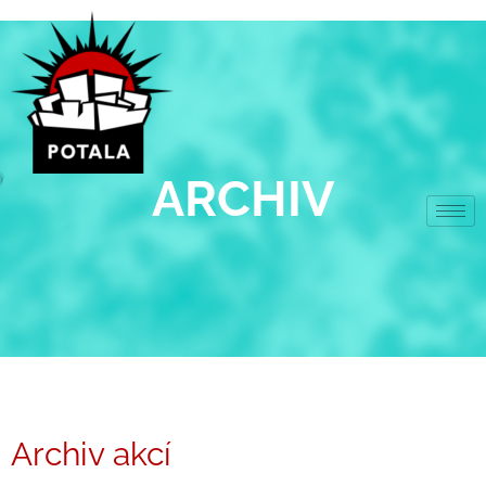
Přeskočit
na
obsah
ARCHIV
Archiv akcí