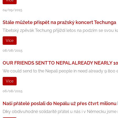
Více
04/09/2015
Stále můžete přispět na pražský koncert Techunga
Tibetský zpěvák Techung přijíždí letos na podzim se svou ka
Více
08/08/2015
OUR FRIENDS SENT TO NEPAL ALREADY NEARLY 1
We could send to the Nepali people in need already 9 800 eur
Více
06/08/2015
Naši přátelé poslali do Nepálu už přes čtvrt milionu
Díky obdivuhodné solidaritě přátel u nás i v Německu jsme