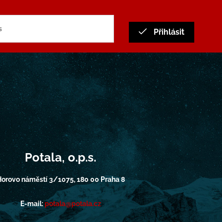
Přihlásit
Potala, o.p.s.
orovo náměstí 3/1075, 180 00 Praha 8
E-mail:
potala@potala.cz