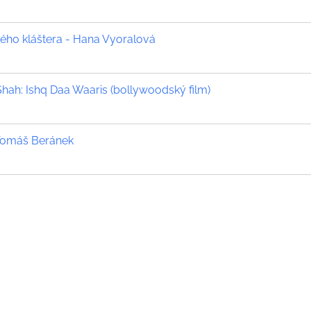
ého kláštera - Hana Vyoralová
ah: Ishq Daa Waaris (bollywoodský film)
Tomáš Beránek