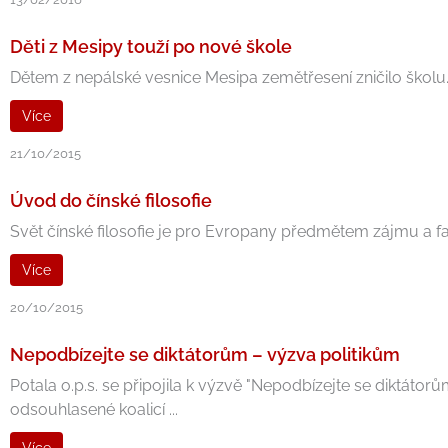
Děti z Mesipy touží po nové škole
Dětem z nepálské vesnice Mesipa zemětřesení zničilo školu. 
Více
21/10/2015
Úvod do čínské filosofie
Svět čínské filosofie je pro Evropany předmětem zájmu a fasci
Více
20/10/2015
Nepodbízejte se diktátorům – výzva politikům
Potala o.p.s. se připojila k výzvě "Nepodbízejte se diktát
odsouhlasené koalicí ...