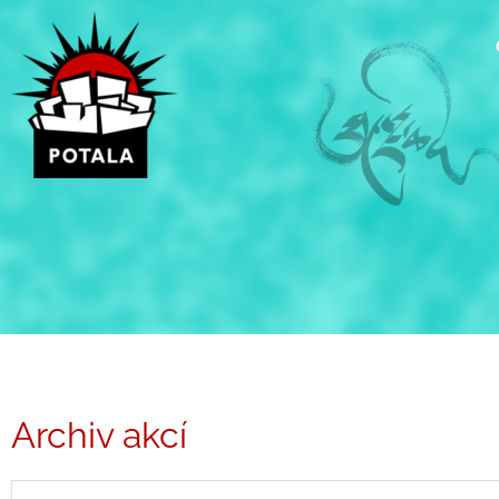
Přeskočit
na
obsah
Archiv akcí