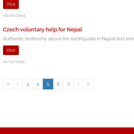
Více
06/08/2015
Czech voluntary help for Nepal
Authentic testimony about the earthquake in Nepal and immedi
Více
02/07/2015
«
‹
3
4
5
6
7
›
»