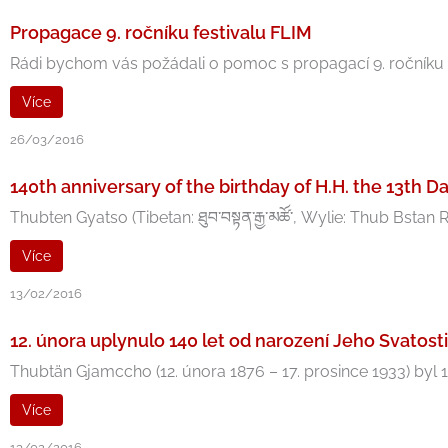
Propagace 9. ročníku festivalu FLIM
Rádi bychom vás požádali o pomoc s propagací 9. ročníku fes
Více
26/03/2016
140th anniversary of the birthday of H.H. the 13th D
Thubten Gyatso (Tibetan: ཐུབ་བསྟན་རྒྱ་མཚོ་, Wylie: Thub Bstan
Více
13/02/2016
12. února uplynulo 140 let od narození Jeho Svatosti
Thubtän Gjamccho (12. února 1876 – 17. prosince 1933) byl 1
Více
13/02/2016