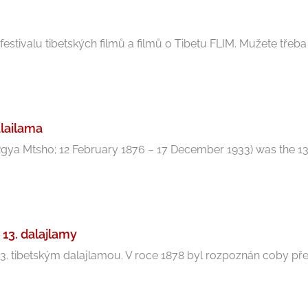
tivalu tibetských filmů a filmů o Tibetu FLIM. Mužete třeba .
alailama
 Rgya Mtsho; 12 February 1876 – 17 December 1933) was the 13th
 13. dalajlamy
3. tibetským dalajlamou. V roce 1878 byl rozpoznán coby přev