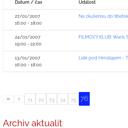
Datum / čas
Událost
27/01/2007
Na zkušenou do tibetsk
16:00 - 18:00
24/01/2007
FILMOVÝ KLUB: Waris Sh
19:00 - 22:00
13/01/2007
Lidé pod Himálajem - 
16:00 - 18:00
76
71
72
73
74
75
Archiv aktualit