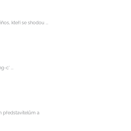
os, kteří se shodou ...
-c‘ ...
m představitelům a