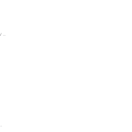
...
.