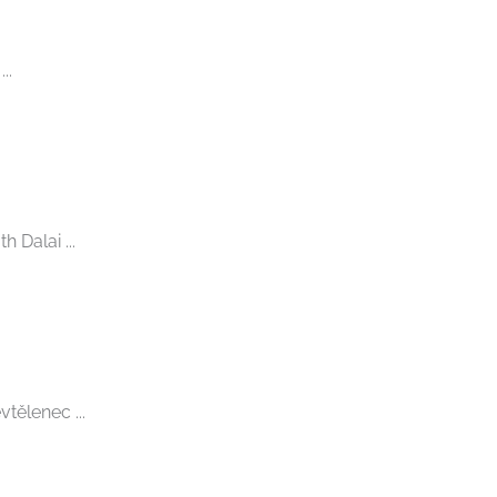
..
 Dalai ...
tělenec ...