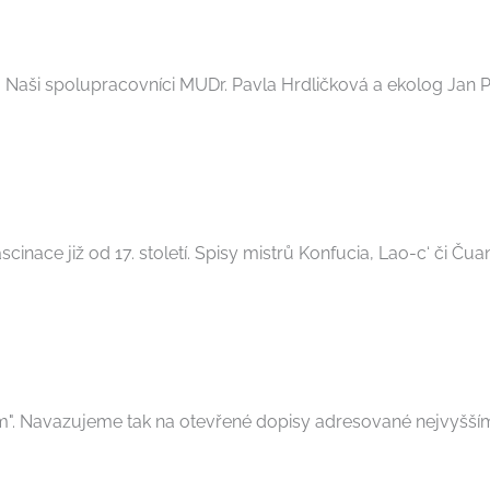
Naši spolupracovníci MUDr. Pavla Hrdličková a ekolog Jan Piň
nace již od 17. století. Spisy mistrů Konfucia, Lao-c‘ či Čuang
orům". Navazujeme tak na otevřené dopisy adresované nejvyšší