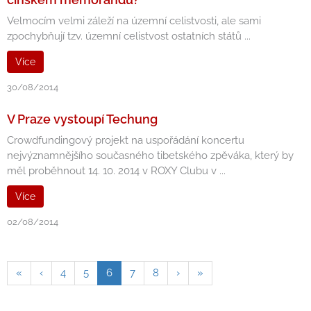
Velmocím velmi záleží na územní celistvosti, ale sami
zpochybňují tzv. územní celistvost ostatních států ...
Více
30/08/2014
V Praze vystoupí Techung
Crowdfundingový projekt na uspořádání koncertu
nejvýznamnějšího současného tibetského zpěváka, který by
měl proběhnout 14. 10. 2014 v ROXY Clubu v ...
Více
02/08/2014
«
‹
4
5
6
7
8
›
»