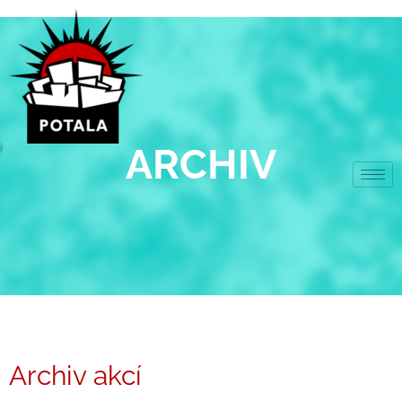
Přeskočit
na
obsah
ARCHIV
Archiv akcí