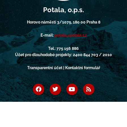
Potala, o.p.s.
Horovo náměstí 3/1075, 180 00 Praha 8
E-mail:
potala@potala.cz
Tel.: 775 156 886
Účet pro dlouhodobé projekty: 2400 844 703 / 2010
Transparentní účet | Kontaktní formulář
F
T
Y
R
a
w
o
s
c
i
u
s
e
t
t
b
t
u
o
e
b
o
r
e
k