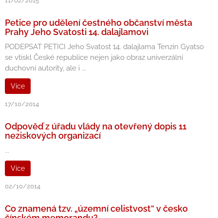
11/02/2015
Petice pro udělení čestného občanství města
Prahy Jeho Svatosti 14. dalajlamovi
PODEPSAT PETICI Jeho Svatost 14. dalajlama Tenzin Gyatso
se vtiskl České republice nejen jako obraz univerzální
duchovní autority, ale i ...
Více
17/10/2014
Odpověď z úřadu vlády na otevřený dopis 11
neziskových organizací
...
Více
02/10/2014
Co znamená tzv. „územní celistvost“ v česko
čínském memorandu?