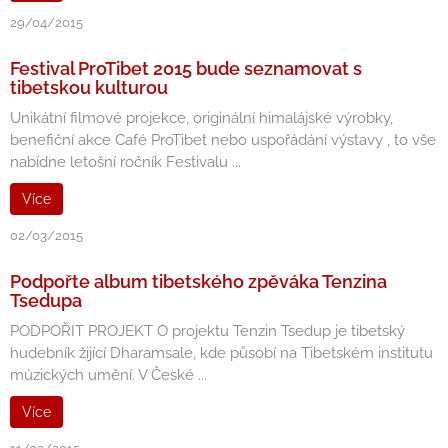
29/04/2015
Festival ProTibet 2015 bude seznamovat s
tibetskou kulturou
Unikátní filmové projekce, originální himalájské výrobky,
benefiční akce Café ProTibet nebo uspořádání výstavy , to vše
nabídne letošní ročník Festivalu ...
Více
02/03/2015
Podpořte album tibetského zpěváka Tenzina
Tsedupa
PODPOŘIT PROJEKT O projektu Tenzin Tsedup je tibetský
hudebník žijící Dharamsale, kde působí na Tibetském institutu
múzických umění. V České ...
Více