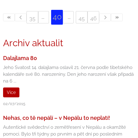
40
35
45
46
Archiv aktualit
Dalajlama 80
Jeho Svatost 14. dalajlama oslavil 21. června podle tibetského
kalendáře své 80. narozeniny. Den jeho narození však připadá
na 6 ...
Více
02/07/2015
Nehas, co tě nepálí – v Nepálu to neplatí!
Autentické svědectrví o zemětřesení v Nepálu a okamžité
pomoci. Bylo tři týdny po prvním a pět dní po posledním