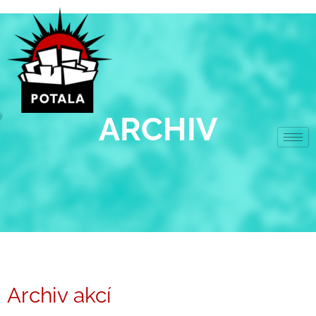
Přeskočit
na
obsah
ARCHIV
Archiv akcí