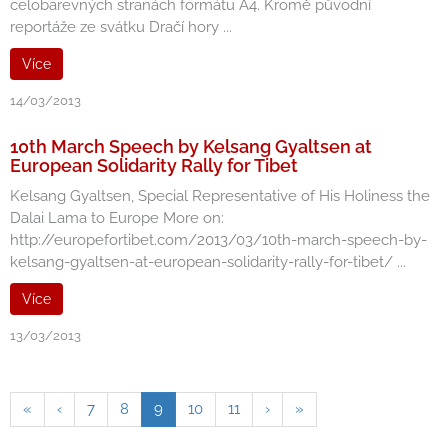
celobarevných stranách formátu A4. Kromě původní
reportáže ze svátku Dračí hory ...
Více
14/03/2013
10th March Speech by Kelsang Gyaltsen at
European Solidarity Rally for Tibet
Kelsang Gyaltsen, Special Representative of His Holiness the
Dalai Lama to Europe More on:
http://europefortibet.com/2013/03/10th-march-speech-by-
kelsang-gyaltsen-at-european-solidarity-rally-for-tibet/ ...
Více
13/03/2013
«
‹
7
8
9
10
11
›
»