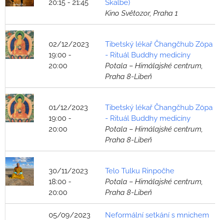
20:15 - 21:45
Skalbe)
Kino Světozor, Praha 1
02/12/2023
Tibetský lékař Čhangčhub Zöpa
19:00 -
- Rituál Buddhy medicíny
20:00
Potala – Himálajské centrum,
Praha 8-Libeň
01/12/2023
Tibetský lékař Čhangčhub Zöpa
19:00 -
- Rituál Buddhy medicíny
20:00
Potala – Himálajské centrum,
Praha 8-Libeň
30/11/2023
Telo Tulku Rinpočhe
18:00 -
Potala – Himálajské centrum,
20:00
Praha 8-Libeň
05/09/2023
Neformální setkání s mnichem