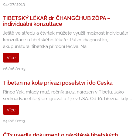
04/07/2013
TIBETSKÝ LÉKAŘ dr. ČHANGČHUB ZÖPA –
individuální konzultace
Ještě ve středu a čtvrtek můžete využít možnost individuální
konzultace u tibetského lékaře. Pulzní diagnostika,
akupunktura, tibetská přírodní léčiva. Na ...
Více
26/06/2013
Tibeťan na kole přiváží poselství i do Česka
Rinpo Yak, mladý muž, ročník 1972, narozen v Tibetu. Jako
sedmadvacetiletý emigroval a žije v USA. Od 10. března, kdy ...
Více
24/06/2013
ČT2 uvedla dokument o návštěvě tibetských