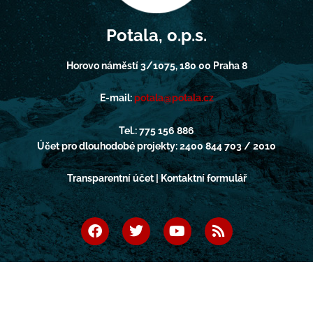
Potala, o.p.s.
Horovo náměstí 3/1075, 180 00 Praha 8
E-mail:
potala@potala.cz
Tel.: 775 156 886
Účet pro dlouhodobé projekty: 2400 844 703 / 2010
Transparentní účet | Kontaktní formulář
F
T
Y
R
a
w
o
s
c
i
u
s
e
t
t
b
t
u
o
e
b
o
r
e