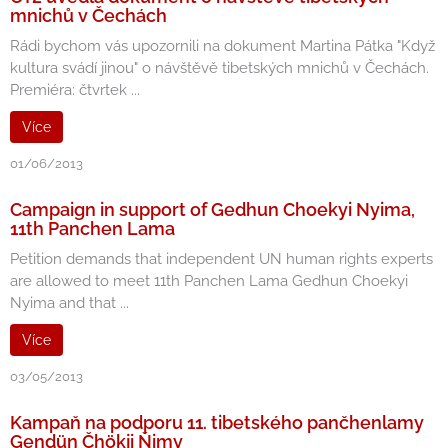
mnichů v Čechách
Rádi bychom vás upozornili na dokument Martina Pátka "Když
kultura svádí jinou" o návštěvě tibetských mnichů v Čechách.
Premiéra: čtvrtek ...
Více
01/06/2013
Campaign in support of Gedhun Choekyi Nyima,
11th Panchen Lama
Petition demands that independent UN human rights experts
are allowed to meet 11th Panchen Lama Gedhun Choekyi
Nyima and that ...
Více
03/05/2013
Kampaň na podporu 11. tibetského pančhenlamy
Gendün Čhökji Ňimy