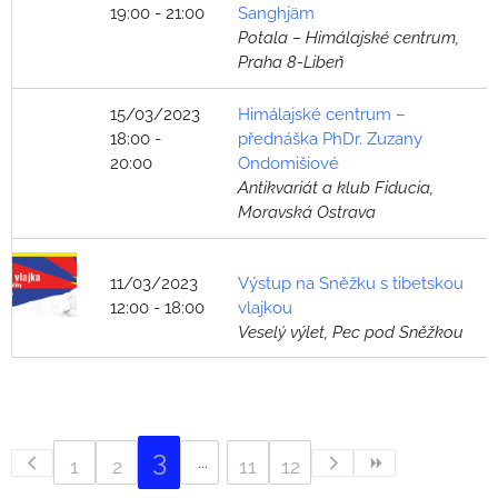
19:00 - 21:00
Sanghjäm
Potala – Himálajské centrum,
Praha 8-Libeň
15/03/2023
Himálajské centrum –
18:00 -
přednáška PhDr. Zuzany
20:00
Ondomišiové
Antikvariát a klub Fiducia,
Moravská Ostrava
11/03/2023
Výstup na Sněžku s tibetskou
12:00 - 18:00
vlajkou
Veselý výlet, Pec pod Sněžkou
3
1
2
11
12