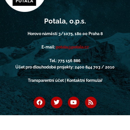
Potala, o.p.s.
Horovo náměstí 3/1075, 180 00 Praha 8
E-mail:
potala@potala.cz
Tel.: 775 156 886
Účet pro dlouhodobé projekty: 2400 844 703 / 2010
Transparentní účet | Kontaktní formulář
F
T
Y
R
a
w
o
s
c
i
u
s
e
t
t
b
t
u
o
e
b