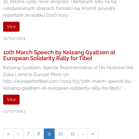
10. března vyšlo nové dvojčíslo Tibetských listů na 64
celobarevných stranách formátu A4. Kromě původní
reportáže ze svátku Dračí hory ...
Více
14/03/2013
10th March Speech by Kelsang Gyaltsen at
European Solidarity Rally for Tibet
Kelsang Gyaltsen, Special Representative of His Holiness the
Dalai Lama to Europe More on:
http://europefortibet.com/2013/03/10th-march-speech-by-
kelsang-gyaltsen-at-european-solidarity-rally-for-tibet/ ...
Více
13/03/2013
«
‹
7
8
9
10
11
›
»