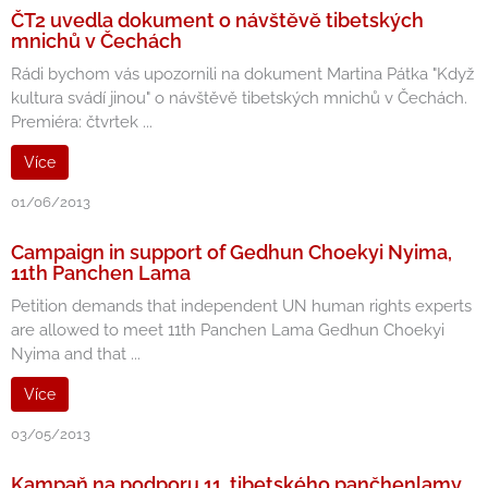
ČT2 uvedla dokument o návštěvě tibetských
mnichů v Čechách
Rádi bychom vás upozornili na dokument Martina Pátka "Když
kultura svádí jinou" o návštěvě tibetských mnichů v Čechách.
Premiéra: čtvrtek ...
Více
01/06/2013
Campaign in support of Gedhun Choekyi Nyima,
11th Panchen Lama
Petition demands that independent UN human rights experts
are allowed to meet 11th Panchen Lama Gedhun Choekyi
Nyima and that ...
Více
03/05/2013
Kampaň na podporu 11. tibetského pančhenlamy