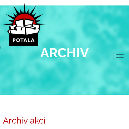
Přeskočit
na
obsah
ARCHIV
Archiv akcí