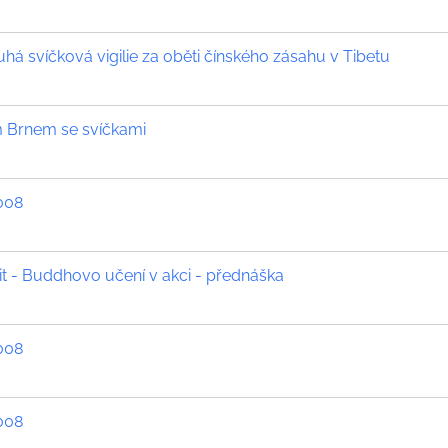
ruhá svíčková vigilie za oběti čínského zásahu v Tibetu
 Brnem se svíčkami
2008
t - Buddhovo učení v akci - přednáška
2008
2008