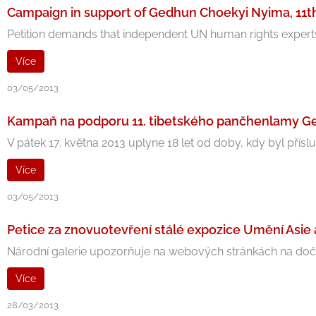
Campaign in support of Gedhun Choekyi Nyima, 11
Petition demands that independent UN human rights expert
Více
03/05/2013
Kampaň na podporu 11. tibetského pančhenlamy G
V pátek 17. května 2013 uplyne 18 let od doby, kdy byl přísl
Více
03/05/2013
Petice za znovuotevření stálé expozice Umění Asie
Národní galerie upozorňuje na webových stránkách na dočas
Více
28/03/2013