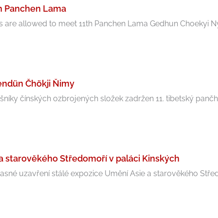
th Panchen Lama
s are allowed to meet 11th Panchen Lama Gedhun Choekyi Nyi
endün Čhökji Ňimy
ušníky čínských ozbrojených složek zadržen 11. tibetský pančh
 a starověkého Středomoří v paláci Kinských
né uzavření stálé expozice Umění Asie a starověkého Středo