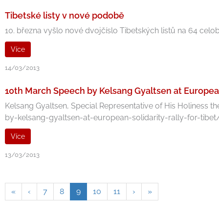
Tibetské listy v nové podobě
10. března vyšlo nové dvojčíslo Tibetských listů na 64 cel
Více
14/03/2013
10th March Speech by Kelsang Gyaltsen at European 
Kelsang Gyaltsen, Special Representative of His Holiness
by-kelsang-gyaltsen-at-european-solidarity-rally-for-tibet/ 
Více
13/03/2013
«
‹
7
8
9
10
11
›
»