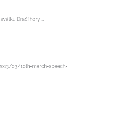
vátku Dračí hory ...
om/2013/03/10th-march-speech-