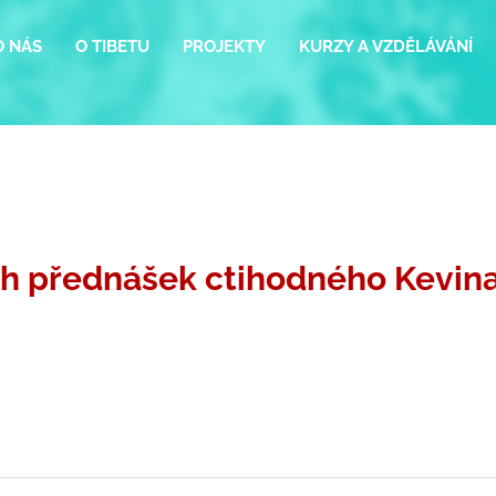
O NÁS
O TIBETU
PROJEKTY
KURZY A VZDĚLÁVÁNÍ
h přednášek ctihodného Kevina