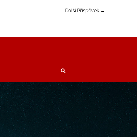
Další Příspěvek
→