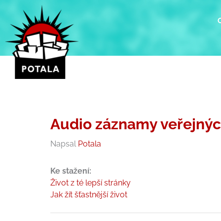
Přeskočit
na
obsah
Audio záznamy veřejnýc
Napsal
Potala
Ke stažení:
Život z té lepší stránky
Jak žít šťastnější život