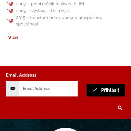
2007 – první ročník festivalu FLIM
2009 – výstava Tibet mysli
2015 – transformace v obecně prospěšnou
společnost
Více
Email Address
Přihlásit