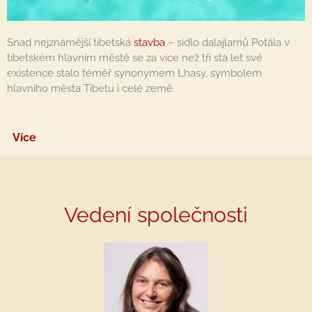
Snad nejznámější tibetská
stavba
– sídlo dalajlamů Potála v
tibetském hlavním městě se za více než tři sta let své
existence stalo téměř synonymem Lhasy, symbolem
hlavního města Tibetu i celé země.
Více
Vedení společnosti