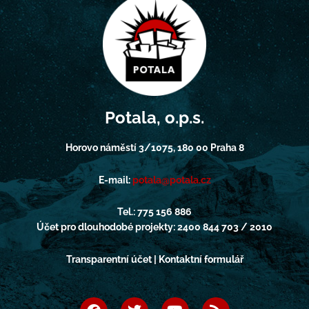
Potala, o.p.s.
Horovo náměstí 3/1075, 180 00 Praha 8
E-mail:
potala@potala.cz
Tel.: 775 156 886
Účet pro dlouhodobé projekty: 2400 844 703 / 2010
Transparentní účet | Kontaktní formulář
F
T
Y
R