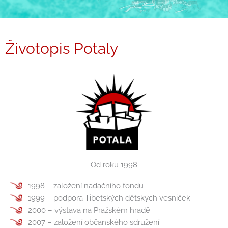
Životopis Potaly
Od roku 1998
1998 – založení nadačního fondu
1999 – podpora Tibetských dětských vesniček
2000 – výstava na Pražském hradě
2007 – založení občanského sdružení