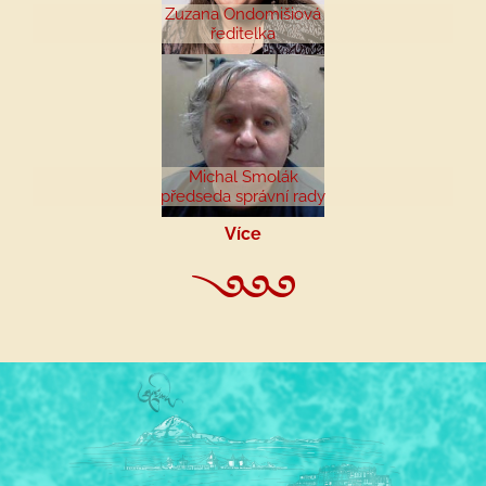
Zuzana Ondomišiová
ředitelka
Michal Smolák
předseda správní rady
Více