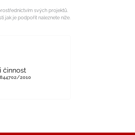
prostřednictvím svých projektů.
 jak je podpořit naleznete níže.
i činnost
844702/2010