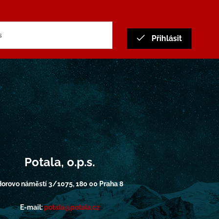
Přihlásit
Potala, o.p.s.
orovo náměstí 3/1075, 180 00 Praha 8
E-mail:
potala@potala.cz