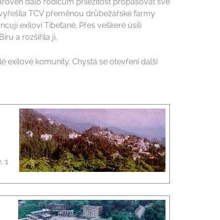
 zároveň dalo rodičům příležitost propašovat své
ím vyřešila TCV přeměnou drůbežářské farmy
cují exiloví Tibeťané. Přes veškeré úsilí
 a rozšířila ji.
 exilové komunity. Chystá se otevření další
, 1