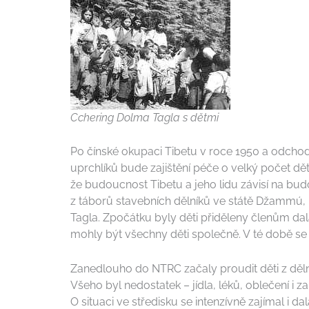
Cchering Dolma Tagla s dětmi
Po čínské okupaci Tibetu v roce 1950 a odchodu
uprchlíků bude zajištění péče o velký počet dět
že budoucnost Tibetu a jeho lidu závisí na budo
z táborů stavebních dělníků ve státě Džammú,
Tagla. Zpočátku byly děti přiděleny členům d
mohly být všechny děti společně. V té době se 
Zanedlouho do NTRC začaly proudit děti z děln
Všeho byl nedostatek – jídla, léků, oblečení i 
O situaci ve středisku se intenzívně zajímal i d