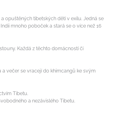
 a opuštěných tibetských dětí v exilu. Jedná se
o Indii mnoho poboček a stará se o více než 16
stouny. Každá z těchto domácností či
olu a večer se vracejí do khimcangů ke svým
ctvím Tibetu.
 svobodného a nezávislého Tibetu.