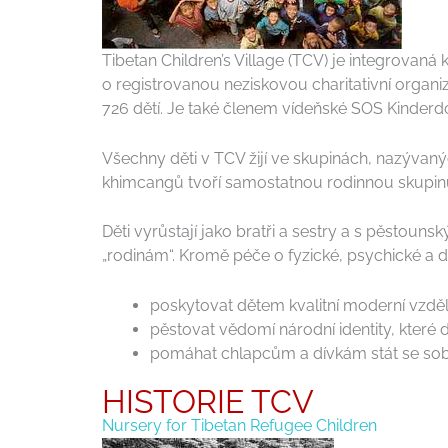
Tibetan Children’s Village (TCV) je integrovaná
o registrovanou neziskovou charitativní organiz
726 dětí. Je také členem vídeňské SOS Kinderdor
Všechny děti v TCV žijí ve skupinách, nazývan
khimcangů tvoří samostatnou rodinnou skupinu
Děti vyrůstají jako bratři a sestry a s pěstoun
„rodinám“. Kromě péče o fyzické, psychické a d
poskytovat dětem kvalitní moderní vzděl
pěstovat vědomí národní identity, které
pomáhat chlapcům a dívkám stát se sobě
HISTORIE TCV
Nursery for Tibetan Refugee Children