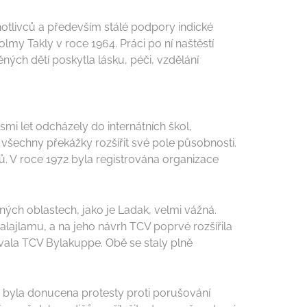
notlivců a především stálé podpory indické
my Takly v roce 1964. Práci po ní naštěstí
ných dětí poskytla lásku, péči, vzdělání
i let odcházely do internátních škol,
všechny překážky rozšířit své pole působnosti.
ů. V roce 1972 byla registrována organizace
ných oblastech, jako je Ladak, velmi vážná.
alajlamu, a na jeho návrh TCV poprvé rozšířila
ovala TCV Bylakuppe. Obě se staly plně
a byla donucena protesty proti porušování