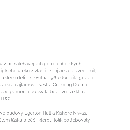
u z nejnaléhavějších potřeb tibetských
iplného útěku z vlasti. Dalajlama si uvědomil,
štěné děti. 17. května 1960 dorazilo 51 dětí
tarší dalajlamova sestra Cchering Dolma
 svou pomoc a poskytla budovu, ve které
NTRC).
ové budovy Egerton Hall a Kishore Niwas.
ětem lásku a péči, kterou tolik potřebovaly.