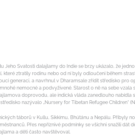
 Jeho Svatosti dalajlamy do Indie se brzy ukázalo, že jedno
í, které ztratily rodinu nebo od ní byly odloučeni během strast
ucí generaci, a navrhnul v Dharamsale zřídit středisko pro opu
 mnohé nemocné a podvyživené. Starost o ně na sebe vzala s
alajlamova doprovodu, ale indická vláda zanedlouho nabídla
středisko nazývalo „Nursery for Tibetan Refugee Children“ (
ických táborů v Kullu, Sikkimu, Bhútánu a Nepálu. Přibyly n
zaměstnanců. Přes nepříznivé podmínky se všichni snažili dát d
alajlama a děti často navštěvoval.