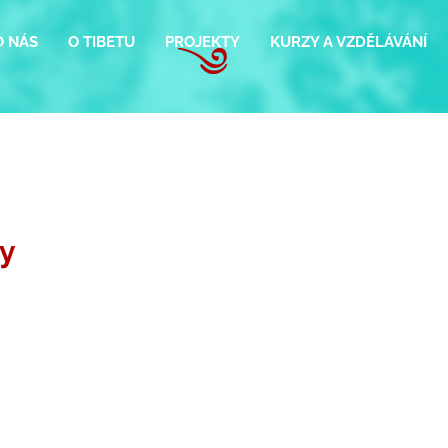
O NÁS
O TIBETU
PROJEKTY
KURZY A VZDĚLÁVÁNÍ
ky