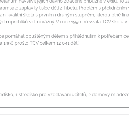
Tibeťanům navštívit jejich dávno ztracené příbuzné v exilu. To
aramsale zaplavily tisíce dětí z Tibetu. Problém s přelidněn
z ní kvalitní škola s prvním i druhým stupněm, kterou plně finan
h uprchlíků velmi vážný. V roce 1990 převzala TCV školu v Biru
épe pomáhat opuštěným dětem s přihlédnutím k potřebám celé
 a 1996 prošlo TCV celkem 12 041 dětí.
tředisko, 1 středisko pro vzdělávání učitelů, 2 domovy mládeže