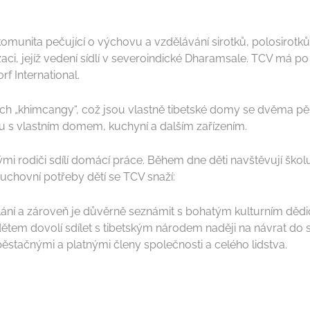
 komunita pečující o výchovu a vzdělávání sirotků, polosirotků
aci, jejíž vedení sídlí v severoindické Dharamsale. TCV má p
f International.
ých „khimcangy“, což jsou vlastně tibetské domy se dvěma pě
 s vlastním domem, kuchyní a dalším zařízením.
skými rodiči sdílí domácí práce. Během dne děti navštěvují šk
uchovní potřeby dětí se TCV snaží:
ání a zároveň je důvěrně seznámit s bohatým kulturním dědi
 dětem dovolí sdílet s tibetským národem naději na návrat do
stačnými a platnými členy společnosti a celého lidstva.