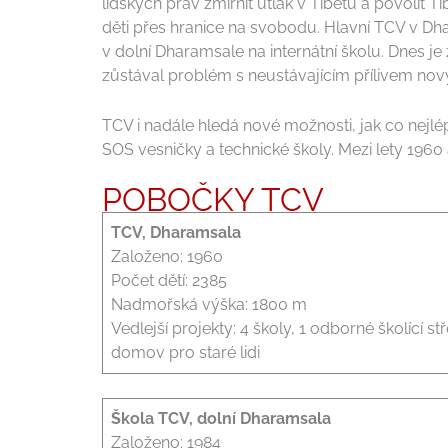
lidských práv zmírnit útlak v Tibetu a povolit 
děti přes hranice na svobodu. Hlavní TCV v Dh
v dolní Dharamsale na internátní školu. Dnes je 
zůstával problém s neustávajícím přílivem novýc
TCV i nadále hledá nové možnosti, jak co nejl
SOS vesničky a technické školy. Mezi lety 1960
POBOČKY TCV
TCV, Dharamsala
Založeno: 1960
Počet dětí: 2385
Nadmořská výška: 1800 m
Vedlejší projekty: 4 školy, 1 odborné školící s
domov pro staré lidi
Škola TCV, dolní Dharamsala
Založeno: 1984