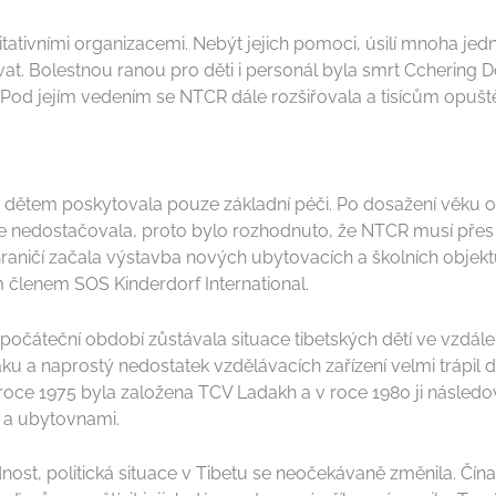
tativními organizacemi. Nebýt jejich pomoci, úsilí mnoha jed
. Bolestnou ranou pro děti i personál byla smrt Cchering Dol
 Pod jejím vedením se NTCR dále rozšiřovala a tisícům opuště
dětem poskytovala pouze základní péči. Po dosažení věku osm
ale nedostačovala, proto bylo rozhodnuto, že NTCR musí přes 
raničí začala výstavba nových ubytovacích a školních objekt
m členem SOS Kinderdorf International.
očáteční období zůstávala situace tibetských dětí ve vzdále
 a naprostý nedostatek vzdělávacích zařízení velmi trápil d
V roce 1975 byla založena TCV Ladakh a v roce 1980 ji násled
i a ubytovnami.
st, politická situace v Tibetu se neočekávaně změnila. Čín