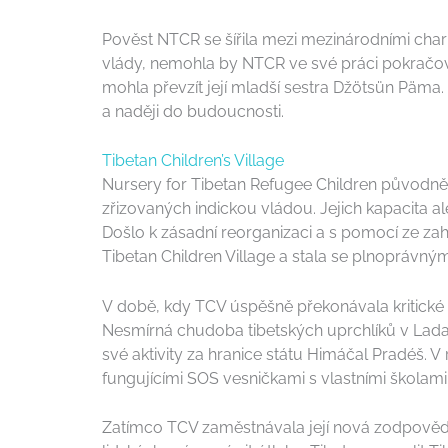
Pověst NTCR se šířila mezi mezinárodními chari
vlády, nemohla by NTCR ve své práci pokračovat
mohla převzít její mladší sestra Džötsün Päma.
a naději do budoucnosti.
Tibetan Children’s Village
Nursery for Tibetan Refugee Children původně 
zřizovaných indickou vládou. Jejich kapacita 
Došlo k zásadní reorganizaci a s pomocí ze zah
Tibetan Children Village a stala se plnoprávný
V době, kdy TCV úspěšně překonávala kritické p
Nesmírná chudoba tibetských uprchlíků v Ladaku
své aktivity za hranice státu Himáčal Pradéš. 
fungujícími SOS vesničkami s vlastními školam
Zatímco TCV zaměstnávala její nová zodpovědno