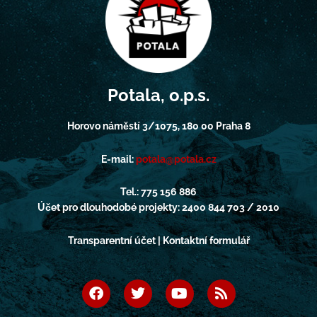
Potala, o.p.s.
Horovo náměstí 3/1075, 180 00 Praha 8
E-mail:
potala@potala.cz
Tel.: 775 156 886
Účet pro dlouhodobé projekty: 2400 844 703 / 2010
Transparentní účet | Kontaktní formulář
F
T
Y
R
a
w
o
s
c
i
u
s