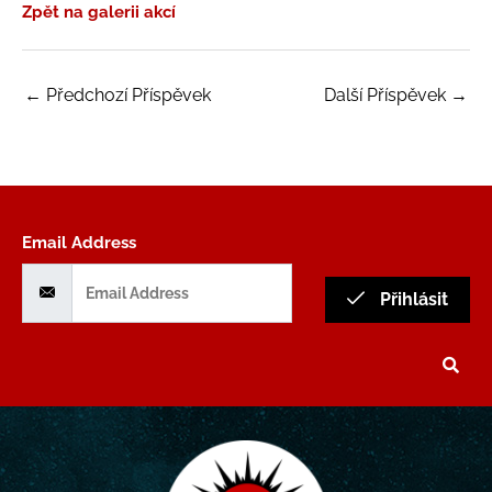
Zpět na galerii akcí
←
Předchozí Příspěvek
Další Příspěvek
→
Email Address
Přihlásit