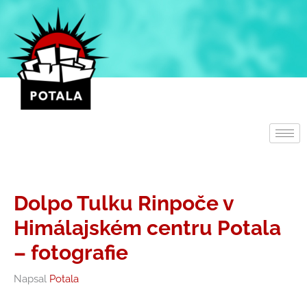
Přeskočit
na
obsah
Dolpo Tulku Rinpoče v
Himálajském centru Potala
– fotografie
Napsal
Potala