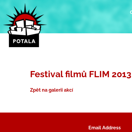
Přeskočit
na
obsah
Festival filmů FLIM 2013
Zpět na galerii akcí
Email Address