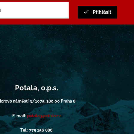
Přihlásit
Potala, o.p.s.
orovo náměstí 3/1075, 180 00 Praha 8
E-mail:
potala@potala.cz
Tel.: 775 156 886