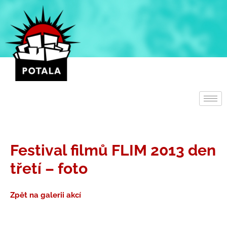
Přeskočit
na
obsah
Festival filmů FLIM 2013 den
třetí – foto
Zpět na galerii akcí