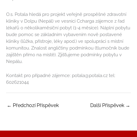
O.s. Potala hledá pro projekt veřejně prospěšné zdravotní
kliniky v Dolpu (Nepál) ve vesnici Ccharga zájemce z řad
lékařů o několikaměsíční pobyt (1-4 měsíce). Náplní pobytu
bude pomoc se základním vybavením nově postavené
kliniky (lůžka, přístroje, léky apod.) ve spolupráci s místní
komunitou. Znalost angličtiny podmínkou (tlumočník bude
zajištěn přímo na místě). Zjišťujeme podmínky pobytu v
Nepálu.
Kontakt pro případné zájemce: potala@potala.cz tel:
602621044
←
Předchozí Příspěvek
Další Příspěvek
→