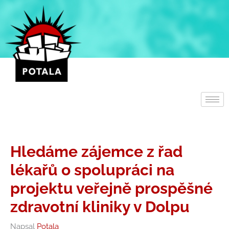
Přeskočit
na
obsah
Hledáme zájemce z řad
lékařů o spolupráci na
projektu veřejně prospěšné
zdravotní kliniky v Dolpu
Napsal
Potala