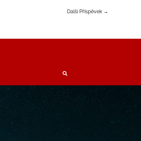
Další Příspěvek
→