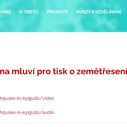
O NÁS
O TIBETU
PROJEKTY
KURZY A VZDĚLÁVÁNÍ
ama mluví pro tisk o zemětřesen
rthquake-in-kyigudo/video
rthquake-in-kyigudo/audio