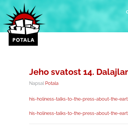
Přeskočit
na
obsah
Jeho svatost 14. Dalajl
Napsal
Potala
his-holiness-talks-to-the-press-about-the-ea
his-holiness-talks-to-the-press-about-the-ea