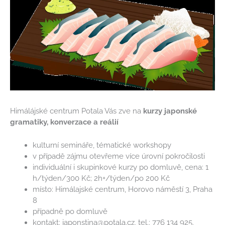
Himálájské centrum Potala Vás zve na
kurzy japonské
gramatiky, konverzace a reálií
kulturní semináře, tématické workshopy
v případě zájmu otevřeme více úrovní pokročilosti
individuální i skupinkové kurzy po domluvě, cena: 1
h/týden/300 Kč; 2h+/týden/po 200 Kč
místo: Himálajské centrum, Horovo náměstí 3, Praha
8
případně po domluvě
kontakt: japonstina@potala.cz, tel.: 776 134 925,