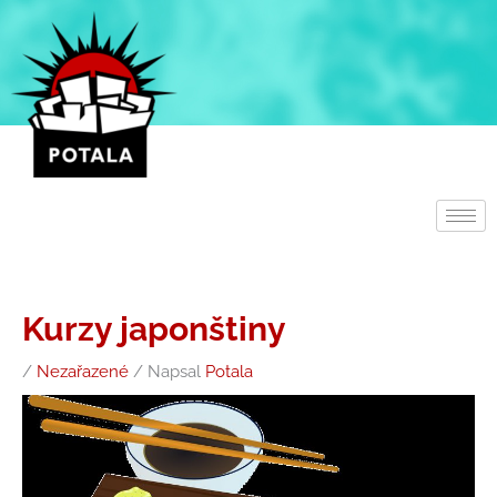
Přeskočit
na
obsah
Kurzy japonštiny
/
Nezařazené
/ Napsal
Potala