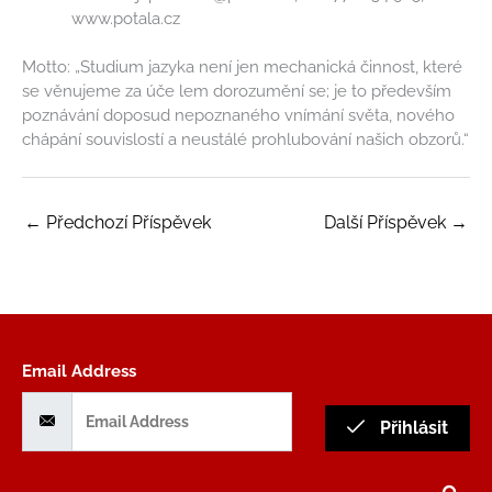
www.potala.cz
Motto: „Studium jazyka není jen mechanická činnost, které
se věnujeme za úče lem dorozumění se; je to především
poznávání doposud nepoznaného vnímání světa, nového
chápání souvislostí a neustálé prohlubování našich obzorů.“
←
Předchozí Příspěvek
Další Příspěvek
→
Email Address
Přihlásit