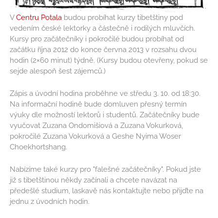
V
Centru Potala
budou probíhat kurzy tibetštiny pod
vedením české lektorky a částečně i rodilých mluvčích.
Kursy pro začátečníky i pokročilé budou probíhat od
začátku října 2012 do konce června 2013 v rozsahu dvou
hodin (2×60 minut) týdně. (Kursy budou otevřeny, pokud se
sejde alespoň šest zájemců.)
Zápis a úvodní hodina proběhne ve středu 3. 10. od 18:30.
Na informační hodině bude domluven přesný termín
výuky dle možností lektorů i studentů. Začátečníky bude
vyučovat Zuzana Ondomišiová a Zuzana Vokurková,
pokročilé Zuzana Vokurková a
Geshe Nyima Woser
Choekhortshang
.
Nabízíme také kurzy pro "falešné začátečníky". Pokud jste
již s tibetštinou někdy začínali a chcete navázat na
předešlé studium, laskavě nás kontaktujte nebo přijďte na
jednu z úvodních hodin.