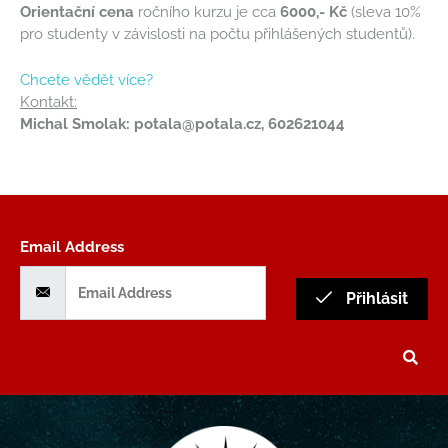
Orientační cena
ročního kurzu je cca
6000,- Kč
(sleva 10%
pro studenty v závislosti na počtu přihlášených studentů).
Chcete vědět více?
Kontakt:
Michal Smolak: potala@potala.cz, 602621044
Email Address
Přihlásit