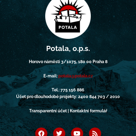
Potala, o.p.s.
Horovo náměstí 3/1075, 180 00 Praha 8
E-mail:
potala@potala.cz
Tel.: 775 156 886
Účet pro dlouhodobé projekty: 2400 844 703 / 2010
Transparentní účet | Kontaktní formulář
F
T
Y
R