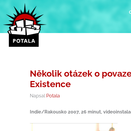
Přeskočit
na
obsah
Několik otázek o povaze
Existence
Napsal
Potala
Indie/Rakousko 2007, 26 minut, videoinstalac