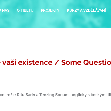
O NÁS
O TIBETU
PROJEKTY
KURZY A VZDĚLÁVÁNÍ
 vaší existence / Some Questio
e, režie Ritu Sarin a Tenzing Sonam, anglicky s českými ti