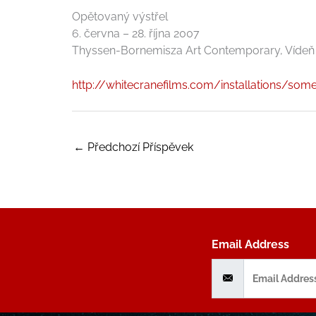
Opětovaný výstřel
6. června – 28. října 2007
Thyssen-Bornemisza Art Contemporary, Vídeň
http://whitecranefilms.com/installations/som
←
Předchozí Příspěvek
Email Address