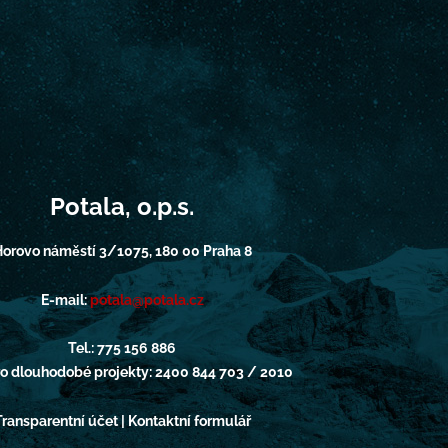
Potala, o.p.s.
orovo náměstí 3/1075, 180 00 Praha 8
E-mail:
potala@potala.cz
Tel.: 775 156 886
pro dlouhodobé projekty: 2400 844 703 / 2010
Transparentní účet | Kontaktní formulář