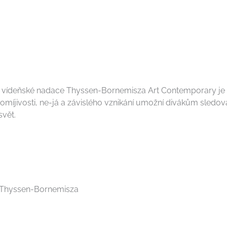
 vídeňské nadace Thyssen-Bornemisza Art Contemporary je u
íjivosti, ne-já a závislého vznikání umožní divákům sledovat
svět.
í Thyssen-Bornemisza