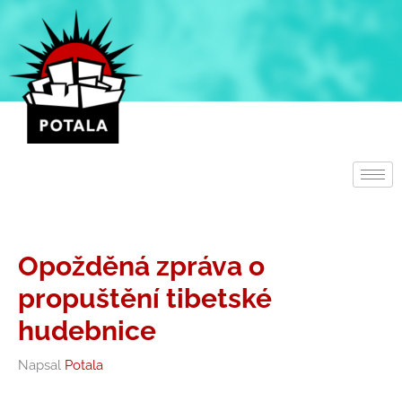
Přeskočit
na
obsah
Opožděná zpráva o
propuštění tibetské
hudebnice
Napsal
Potala