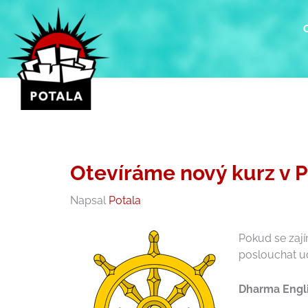
Přeskočit
na
obsah
Otevíráme nový kurz v
Napsal
Potala
Pokud se zajím
poslouchat uč
Dharma Engli