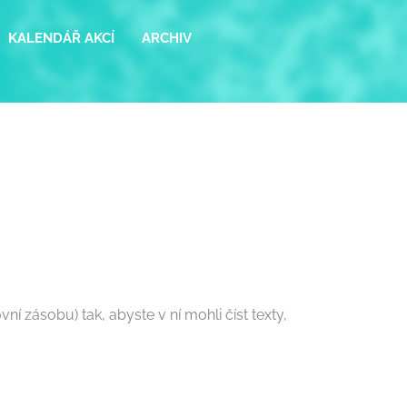
KALENDÁŘ AKCÍ
ARCHIV
í zásobu) tak, abyste v ní mohli číst texty,