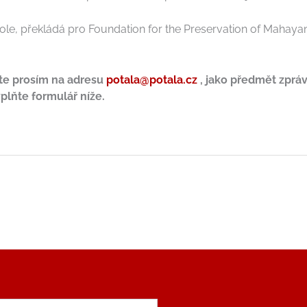
kole, překládá pro Foundation for the Preservation of Mahaya
jte prosím na adresu
potala@potala.cz
, jako předmět zprá
plňte formulář níže.