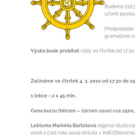
Budeme číst je
učení); poslo
Předpokládá s
gramatické vs
Výuka bude probíhat
vždy ve čtvrtek od 17:3
Začínáme ve čtvrtek 4. 3. 2010 od 17:30 do 1
1 lekce = 2 x 45 min.
Cena kurzu (březen – červen 2010) cca 2500,
Lektorka Markéta Bartošová
nejprve studoval
2008 a část roku 2009 strávila v Indii (Dharamsa