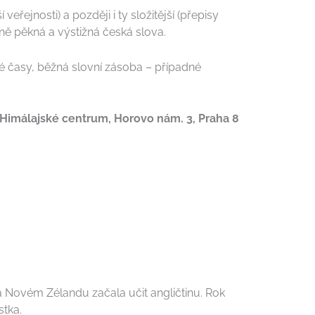
eřejnosti) a později i ty složitější (přepisy
 ně pěkná a výstižná česká slova.
né časy, běžná slovní zásoba – případné
 Himálajské centrum
, Horovo nám. 3, Praha 8
 Novém Zélandu začala učit angličtinu. Rok
stka.