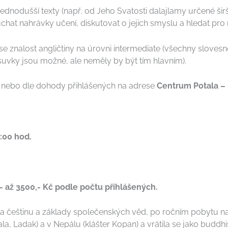
dnodušší texty (např. od Jeho Svatosti dalajlamy určené širší v
uchat nahrávky učení, diskutovat o jejich smyslu a hledat pro
e znalost angličtiny na úrovni intermediate (všechny sloves
uvky jsou možné, ale neměly by být tím hlavním).
0 nebo dle dohody přihlášených na adrese
Centrum Potala –
9:00 hod.
- až 3500,- Kč podle počtu přihlášených.
a češtinu a základy společenských věd, po ročním pobytu na
la, Ladak) a v Nepálu (klášter Kopan) a vrátila se jako buddhi