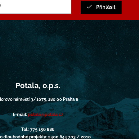
Přihlásit
Potala, o.p.s.
orovo náměstí 3/1075, 180 00 Praha 8
E-mail:
potala@potala.cz
Tel.: 775 156 886
pro dlouhodobé projekty: 2400 844 703 / 2010