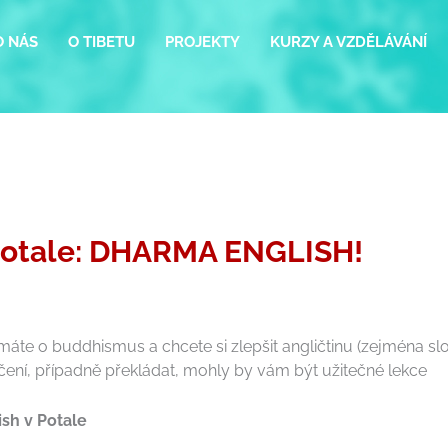
O NÁS
O TIBETU
PROJEKTY
KURZY A VZDĚLÁVÁNÍ
 Potale: DHARMA ENGLISH!
áte o buddhismus a chcete si zlepšit angličtinu (zejména slovn
ení, případně překládat, mohly by vám být užitečné lekce
sh v Potale