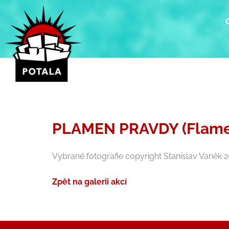
Přeskočit
na
obsah
PLAMEN PRAVDY (Flame o
Vybrané fotografie copyright Stanislav Vaněk 2
Zpět na galerii akcí