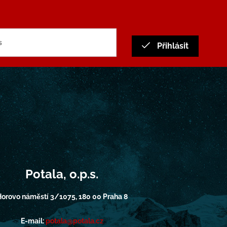
Přihlásit
Potala, o.p.s.
orovo náměstí 3/1075, 180 00 Praha 8
E-mail:
potala@potala.cz