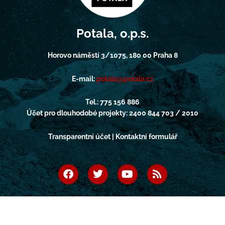
Potala, o.p.s.
Horovo náměstí 3/1075, 180 00 Praha 8
E-mail:
potala@potala.cz
Tel.: 775 156 886
Účet pro dlouhodobé projekty: 2400 844 703 / 2010
Transparentní účet | Kontaktní formulář
F
T
Y
R
a
w
o
s
c
i
u
s
e
t
t
b
t
u
o
e
b