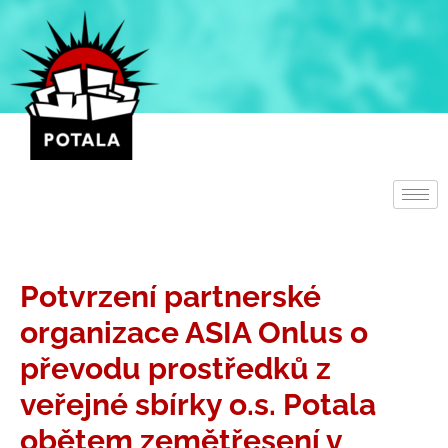
Přeskočit
na
obsah
Potvrzení partnerské
organizace ASIA Onlus o
převodu prostředků z
veřejné sbírky o.s. Potala
obětem zemětřesení v