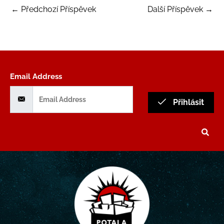
←
Předchozí Příspěvek
Další Příspěvek
→
Email Address
Přihlásit