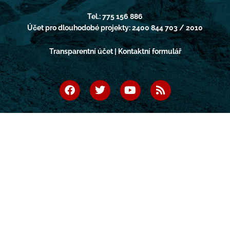
Tel.: 775 156 886
Účet pro dlouhodobé projekty: 2400 844 703 / 2010
Transparentní účet | Kontaktní formulář
F
T
Y
R
a
w
o
s
c
i
u
s
e
t
t
b
t
u
o
e
b
o
r
e
k