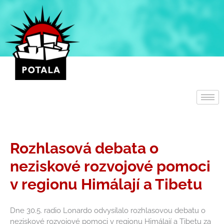
Přeskočit
na
obsah
Rozhlasová debata o
neziskové rozvojové pomoci
v regionu Himálají a Tibetu
Dne 30.5. radio Lonardo odvysílalo rozhlasovou debatu o
neziskové rozvojové pomoci v regionu Himálají a Tibetu za