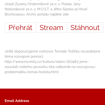
účasti Zuzany Ondomišiové za o. s. Potala, Jany
Neborákové za o. s. M.O.S.T. a Jiřího Sázela za Hnutí
Brontosauru. Archiv pořadu najdete zde:
Přehrát
Stream
Stáhnout
Ještě doporučujeme rozhovor Tomáše Tožičky na podobné
téma rozvojové pomoci:
http://www.novinky.cz/kultura/salon/267483-jsme-
soucasti-velkeho-prusvihu-rika-odbornik-na-rozvojovou-
problematiku-tomas-tozicka.html .
Email Address