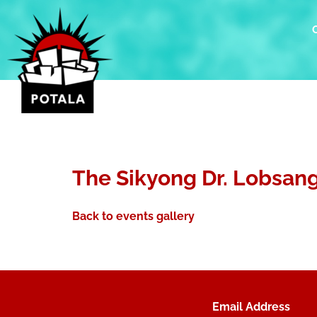
Přeskočit
na
obsah
The Sikyong Dr. Lobsang
Back to events gallery
Email Address