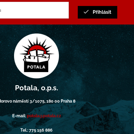
Přihlásit
Potala, o.p.s.
orovo náměstí 3/1075, 180 00 Praha 8
E-mail:
potala@potala.cz
Tel.: 775 156 886