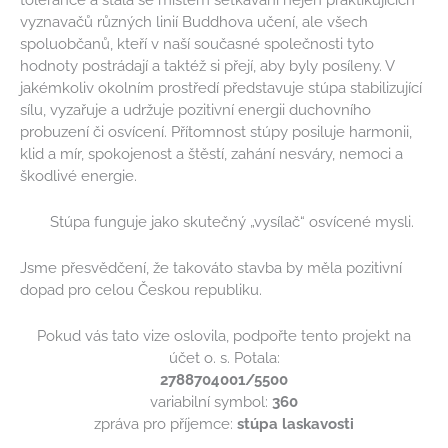
tolerance a stala se místem setkávání nejen praktikujících
vyznavačů různých linií Buddhova učení, ale všech
spoluobčanů, kteří v naší současné společnosti tyto
hodnoty postrádají a taktéž si přejí, aby byly posíleny. V
jakémkoliv okolním prostředí představuje stúpa stabilizující
sílu, vyzařuje a udržuje pozitivní energii duchovního
probuzení či osvícení. Přítomnost stúpy posiluje harmonii,
klid a mír, spokojenost a štěstí, zahání nesváry, nemoci a
škodlivé energie.
Stúpa funguje jako skutečný „vysílač“ osvícené mysli.
Jsme přesvědčení, že takováto stavba by měla pozitivní
dopad pro celou Českou republiku.
Pokud vás tato vize oslovila, podpořte tento projekt
na
účet
o. s.
Potala:
2788704001
/5500
variabilní symbol:
360
zpráva pro příjemce:
stúpa laskavosti