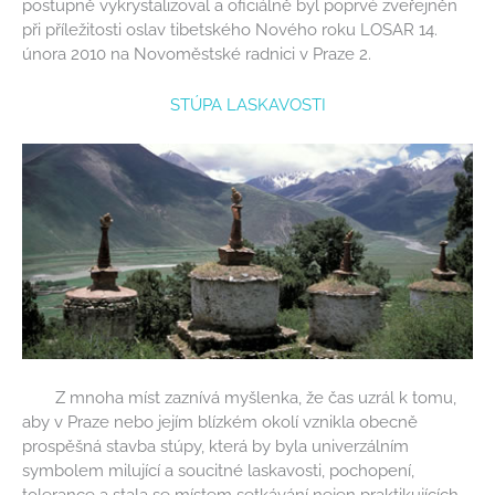
postupně vykrystalizoval a oficiálně byl poprvé zveřejněn
při příležitosti oslav tibetského Nového roku LOSAR 14.
února 2010 na Novoměstské radnici v Praze 2.
STÚPA LASKAVOSTI
Z mnoha míst zaznívá myšlenka, že čas uzrál k tomu,
aby v Praze nebo jejím blízkém okolí vznikla obecně
prospěšná stavba stúpy, která by byla univerzálním
symbolem milující a soucitné laskavosti, pochopení,