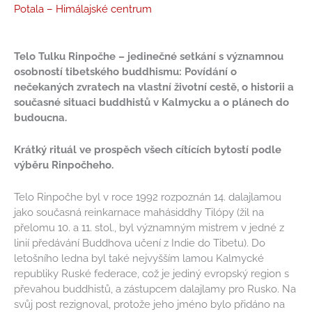
Potala – Himálajské centrum
Telo
Tulku
Rinpočhe – jedinečné setkání s významnou
osobností
tibetského buddhismu:
Povídání o
nečekaných zvratech na vlastní životní cestě, o historii a
současné situaci buddhistů
v Kalmycku a o plánech do
budoucna.
Krátký rituál ve prospěch všech cítících bytostí podle
výběru Rinpočheho.
Telo Rinpočhe byl v roce 1992 rozpoznán 14. dalajlamou
jako současná reinkarnace mahásiddhy Tilópy (žil na
přelomu 10. a 11. stol., byl významným mistrem v jedné z
linií předávání Buddhova učení z Indie do Tibetu). Do
letošního ledna byl také nejvyšším lamou Kalmycké
republiky Ruské federace, což je jediný evropský region s
převahou buddhistů, a zástupcem dalajlamy pro Rusko. Na
svůj post rezignoval, protože jeho jméno bylo přidáno na