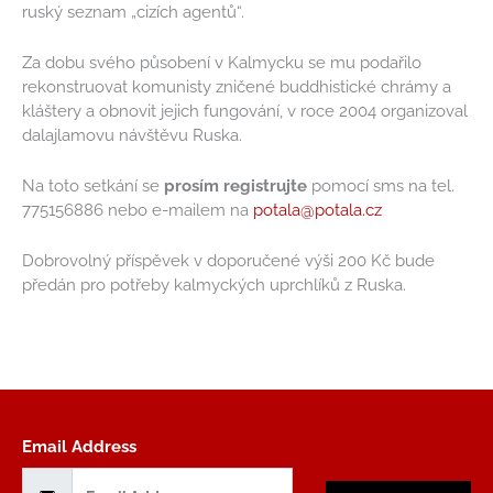
ruský seznam „cizích agentů“.
Za dobu svého působení v Kalmycku se mu podařilo
rekonstruovat komunisty zničené buddhistické chrámy a
kláštery a obnovit jejich fungování, v roce 2004 organizoval
dalajlamovu návštěvu Ruska.
Na toto setkání se
prosím registrujte
pomocí sms na tel.
775156886 nebo e-mailem na
potala@potala.cz
Dobrovolný příspěvek v doporučené výši 200 Kč bude
předán pro potřeby kalmyckých uprchlíků z Ruska.
Email Address