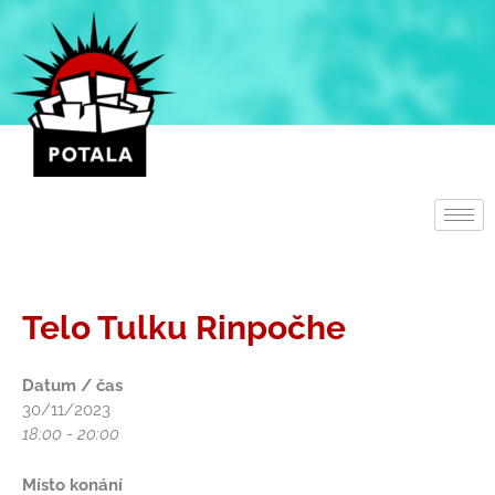
Přeskočit
na
obsah
Telo Tulku Rinpočhe
Datum / čas
30/11/2023
18:00 - 20:00
Místo konání