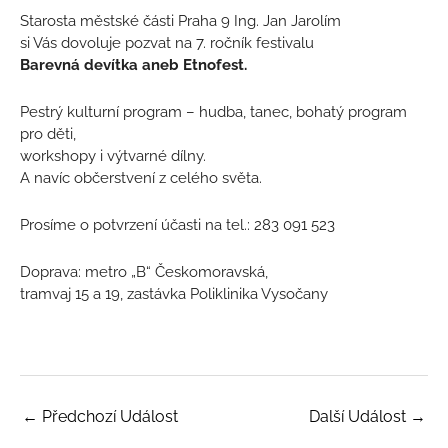
Starosta městské části Praha 9 Ing. Jan Jarolím
si Vás dovoluje pozvat na 7. ročník festivalu
Barevná devítka aneb Etnofest.
Pestrý kulturní program – hudba, tanec, bohatý program
pro děti,
workshopy i výtvarné dílny.
A navíc občerstvení z celého světa.
Prosíme o potvrzení účasti na tel.: 283 091 523
Doprava: metro „B“ Českomoravská,
tramvaj 15 a 19, zastávka Poliklinika Vysočany
←
Předchozí Událost
Další Událost
→