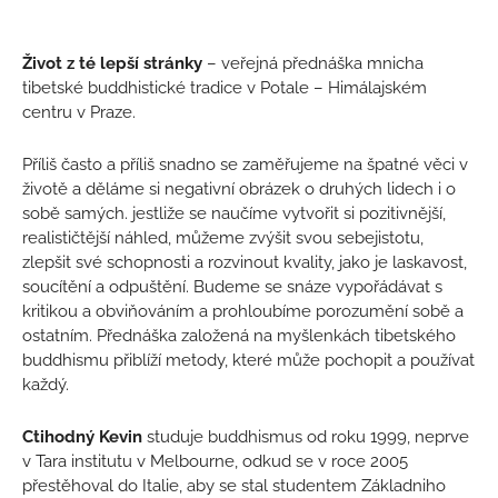
Život z té lepší stránky
– veřejná přednáška mnicha
tibetské buddhistické tradice v Potale – Himálajském
centru v Praze.
Příliš často a příliš snadno se zaměřujeme na špatné věci v
životě a děláme si negativní obrázek o druhých lidech i o
sobě samých. jestliže se naučíme vytvořit si pozitivnější,
realističtější náhled, můžeme zvýšit svou sebejistotu,
zlepšit své schopnosti a rozvinout kvality, jako je laskavost,
soucítění a odpuštění. Budeme se snáze vypořádávat s
kritikou a obviňováním a prohloubíme porozumění sobě a
ostatním. Přednáška založená na myšlenkách tibetského
buddhismu přiblíží metody, které může pochopit a používat
každý.
Ctihodný Kevin
studuje buddhismus od roku 1999, neprve
v Tara institutu v Melbourne, odkud se v roce 2005
přestěhoval do Italie, aby se stal studentem Základniho