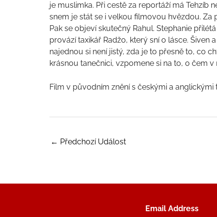
je muslimka. Při cestě za reportáží má Tehzíb
snem je stát se i velkou filmovou hvězdou. Za 
Pak se objeví skutečný Rahul. Stephanie přilétá 
provází taxikář Radžo, který sní o lásce. Šiven a
najednou si není jistý, zda je to přesně to, co c
krásnou tanečnici, vzpomene si na to, o čem v m
Film v původním znění s českými a anglickými ti
←
Předchozí Událost
Email Address