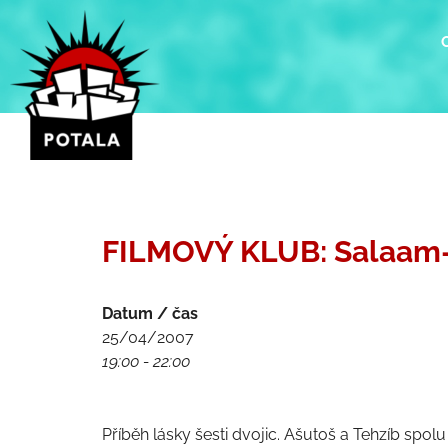
Přeskočit
na
obsah
FILMOVÝ KLUB: Salaam-e
Datum / čas
25/04/2007
19:00 - 22:00
Příběh lásky šesti dvojic. Ašutoš a Tehzíb spolu