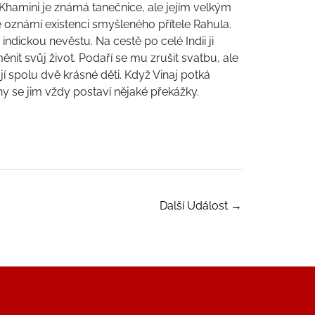
Khamini je známá tanečnice, ale jejím velkým
e oznámí existenci smyšleného přítele Rahula.
indickou nevěstu. Na cestě po celé Indii ji
měnit svůj život. Podaří se mu zrušit svatbu, ale
ají spolu dvě krásné děti. Když Vinaj potká
uhy se jim vždy postaví nějaké překážky.
Další Událost
→