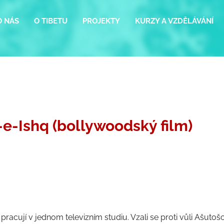
O NÁS
O TIBETU
PROJEKTY
KURZY A VZDĚLÁVÁNÍ
-Ishq (bollywoodský film)
 pracují v jednom televizním studiu. Vzali se proti vůli Ašuto