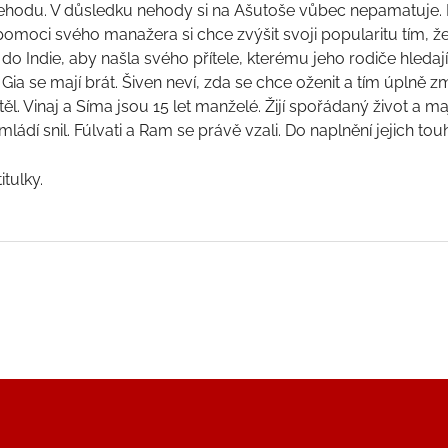
 nehodu. V důsledku nehody si na Ašutoše vůbec nepamatuje. 
pomoci svého manažera si chce zvýšit svoji popularitu tím, ž
do Indie, aby našla svého přítele, kterému jeho rodiče hledají 
 Gia se mají brát. Šiven neví, zda se chce oženit a tím úplně z
htěl. Vinaj a Síma jsou 15 let manželé. Žijí spořádaný život a m
ládí snil. Fúlvati a Ram se právě vzali. Do naplnění jejich to
tulky.