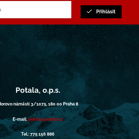
Přihlásit
Potala, o.p.s.
orovo náměstí 3/1075, 180 00 Praha 8
E-mail:
potala@potala.cz
Tel.: 775 156 886