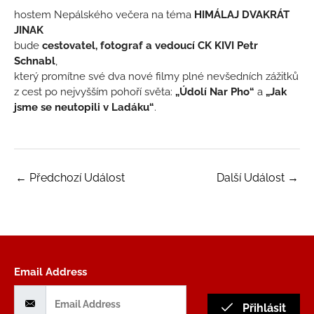
hostem Nepálského večera na téma
HIMÁLAJ DVAKRÁT
JINAK
bude
cestovatel, fotograf a vedoucí CK KIVI Petr
Schnabl
,
který promítne své dva nové filmy plné nevšedních zážitků
z cest po nejvyšším pohoří světa:
„Údolí Nar Pho“
a
„Jak
jsme se neutopili v Ladáku“
.
←
Předchozí Událost
Další Událost
→
Email Address
Přihlásit