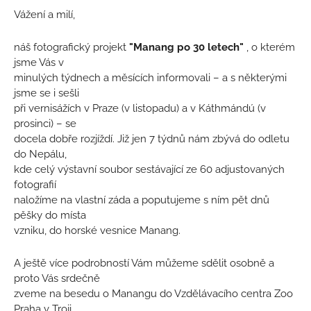
Vážení a milí,
náš fotografický projekt
"Manang po 30 letech"
, o kterém
jsme Vás v
minulých týdnech a měsících informovali – a s některými
jsme se i sešli
při vernisážích v Praze (v listopadu) a v Káthmándú (v
prosinci) – se
docela dobře rozjíždí. Již jen 7 týdnů nám zbývá do odletu
do Nepálu,
kde celý výstavní soubor sestávající ze 60 adjustovaných
fotografií
naložíme na vlastní záda a poputujeme s ním pět dnů
pěšky do místa
vzniku, do horské vesnice Manang.
A ještě více podrobností Vám můžeme sdělit osobně a
proto Vás srdečně
zveme na besedu o Manangu do Vzdělávacího centra Zoo
Praha v Troji.