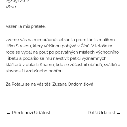
25/09/2012
18:00
Vážení a milí přátelé,
zveme vás na mimořádné setkání a promítání s malířem
Jiřím Strakou, který většinou pobývá v Číně. V letošním
roce se vydal na pouť po posvátných místech východního
Tibetu a podařilo se mu navštívit pětici významných
klášterů v oblasti Khamu, kde se zúčastnil obřadů, svátků a
slavností i vzdušného pohřbu.
Za Potalu se na vás těší Zuzana Ondomišiová
←
Předchozí Událost
Další Událost
→