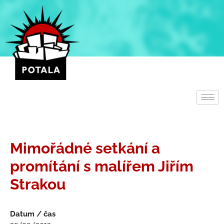
Přeskočit
na
obsah
Mimořádné setkání a
promítání s malířem Jiřím
Strakou
Datum / čas