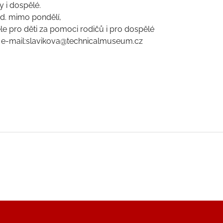
y i dospělé.
hod. mimo pondělí,
ěle pro děti za pomoci rodičů i pro dospělé
1, e-mail:slavikova@technicalmuseum.cz