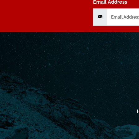
Email Address
H