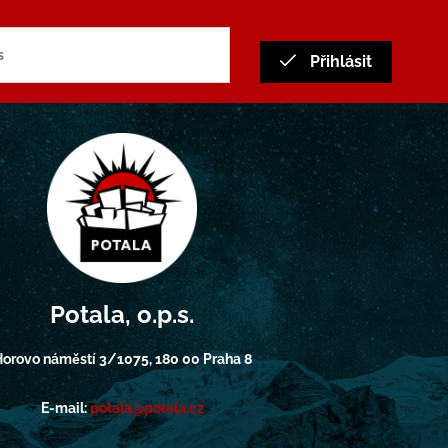
Přihlásit
Potala, o.p.s.
orovo náměstí 3/1075, 180 00 Praha 8
E-mail:
potala@potala.cz